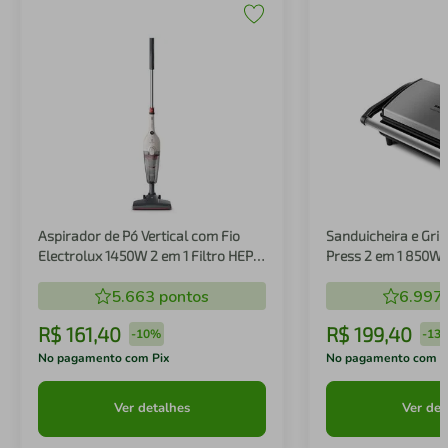
Aspirador de Pó Vertical com Fio
Sanduicheira e Gril
Electrolux 1450W 2 em 1 Filtro HEPA
Press 2 em 1 850W
Branco (STK14B)
5.663
pontos
6.997
R$
161
,
40
R$
199
,
40
-
10%
-
13
No pagamento com Pix
No pagamento com P
Ver detalhes
Ver det