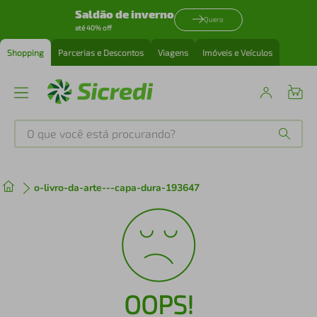
Saldão de inverno
Quero
até 40% off
Shopping
Parcerias e Descontos
Viagens
Imóveis e Veículos
O que você está procurando?
Produtos mais buscados
o-livro-da-arte---capa-dura-193647
tenis
1
º
cafeteira
2
º
perfume
3
º
OOPS!