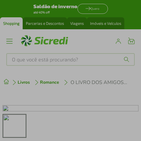
Saldão de inverno
Quero
até 40% off
Shopping
Parcerias e Descontos
Viagens
Imóveis e Veículos
O que você está procurando?
Produtos mais buscados
O LIVRO DOS AMIGOS PERDIDOS
Livros
Romance
tenis
1
º
cafeteira
2
º
perfume
3
º