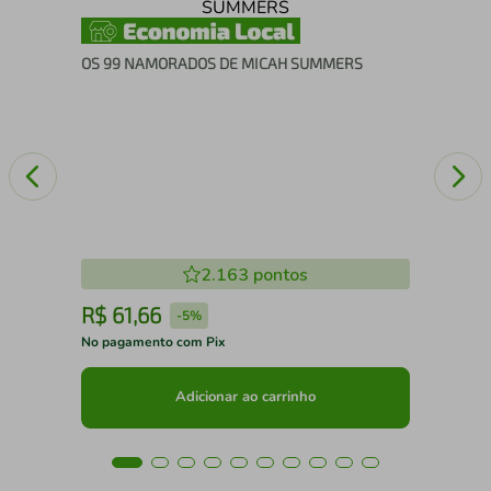
VI
OS 99 NAMORADOS DE MICAH SUMMERS
2.163
pontos
R$
61
,
66
R
-
5%
No pagamento com Pix
No 
Adicionar ao carrinho