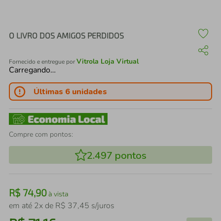
air fryer
4
º
iphone
5
º
O LIVRO DOS AMIGOS PERDIDOS
Vitrola Loja Virtual
Fornecido e entregue por
Carregando…
Últimas 6 unidades
Compre com pontos:
2.497
pontos
R$
74
,
90
à vista
em até
2
x de
R$
37
,
45
s/juros