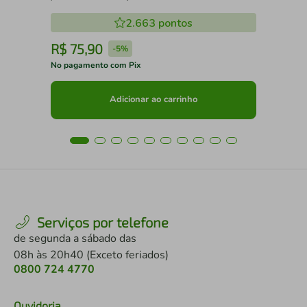
2.663
pontos
R$
75
,
90
R
-
5%
No pagamento com Pix
No 
Adicionar ao carrinho
Serviços por telefone
de segunda a sábado das
08h às 20h40 (Exceto feriados)
0800 724 4770
Ouvidoria