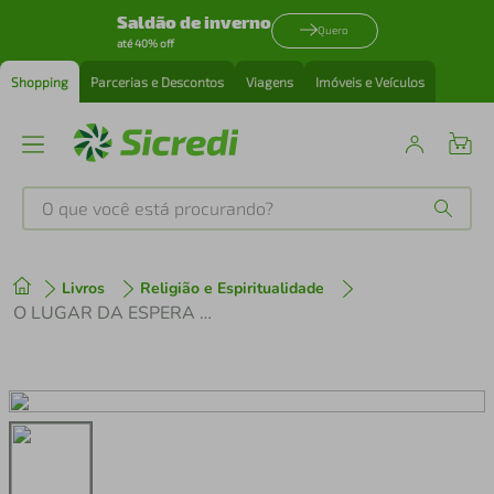
Saldão de inverno
Quero
até 40% off
Shopping
Parcerias e Descontos
Viagens
Imóveis e Veículos
O que você está procurando?
Produtos mais buscados
Livros
Religião e Espiritualidade
tenis
1
º
O LUGAR DA ESPERA NA VIDA CRISTA
cafeteira
2
º
perfume
3
º