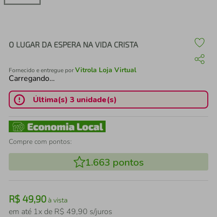
air fryer
4
º
iphone
5
º
O LUGAR DA ESPERA NA VIDA CRISTA
Vitrola Loja Virtual
Fornecido e entregue por
Carregando…
Última(s) 3 unidade(s)
Compre com pontos:
1.663
pontos
R$
49
,
90
à vista
em até
1
x de
R$
49
,
90
s/juros