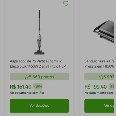
Aspirador de Pó Vertical com Fio
Sanduicheira e Gril
Electrolux 1450W 2 em 1 Filtro HEPA
Press 2 em 1 850W
Branco (STK14B)
5.663
pontos
6.997
R$
161
,
40
R$
199
,
40
-
10%
-
13
No pagamento com Pix
No pagamento com P
Ver detalhes
Ver det