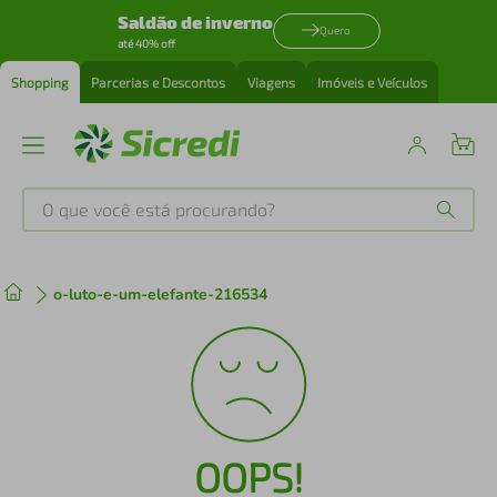
Saldão de inverno
Quero
até 40% off
Shopping
Parcerias e Descontos
Viagens
Imóveis e Veículos
O que você está procurando?
Produtos mais buscados
o-luto-e-um-elefante-216534
tenis
1
º
cafeteira
2
º
perfume
3
º
OOPS!