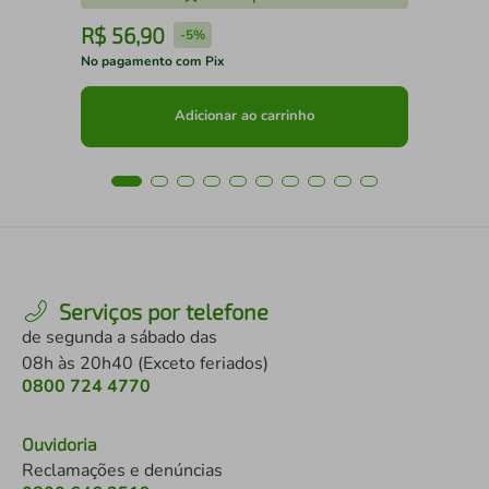
R$
56
,
90
R
-
5%
No pagamento com Pix
No 
Adicionar ao carrinho
Serviços por telefone
de segunda a sábado das
08h às 20h40 (Exceto feriados)
0800 724 4770
Ouvidoria
Reclamações e denúncias