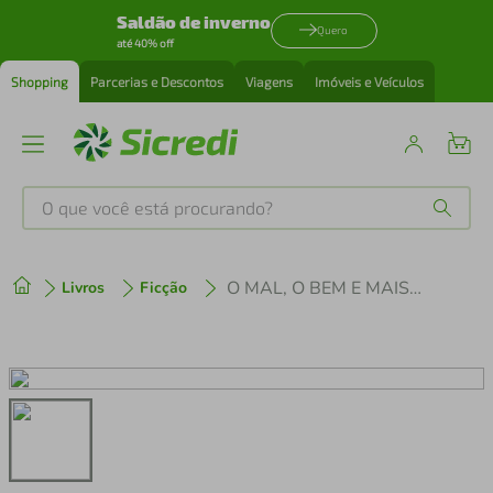
Saldão de inverno
Quero
até 40% off
Shopping
Parcerias e Descontos
Viagens
Imóveis e Veículos
O que você está procurando?
Produtos mais buscados
O MAL, O BEM E MAIS ALÉM - EGOÍSTAS, GENEROSOS E JUSTUS
Livros
Ficção
tenis
1
º
cafeteira
2
º
perfume
3
º