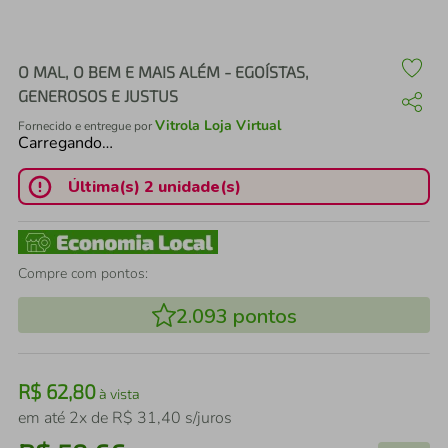
air fryer
4
º
iphone
5
º
O MAL, O BEM E MAIS ALÉM - EGOÍSTAS,
GENEROSOS E JUSTUS
Vitrola Loja Virtual
Fornecido e entregue por
Carregando…
Última(s) 2 unidade(s)
Compre com pontos:
2.093
pontos
R$
62
,
80
à vista
em até
2
x de
R$
31
,
40
s/juros