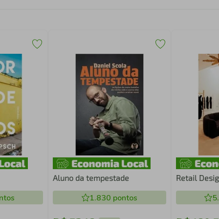
Aluno da tempestade
Retail Desi
ntos
1.830
pontos
5