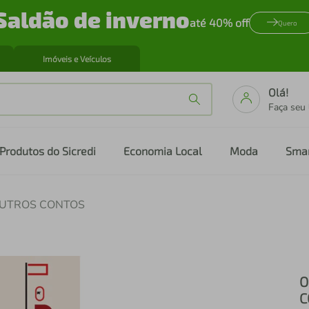
Saldão de inverno
até 40% off
Quero
Imóveis e Veículos
Olá!
Faça seu
Produtos do Sicredi
Economia Local
Moda
Sma
OUTROS CONTOS
O
C