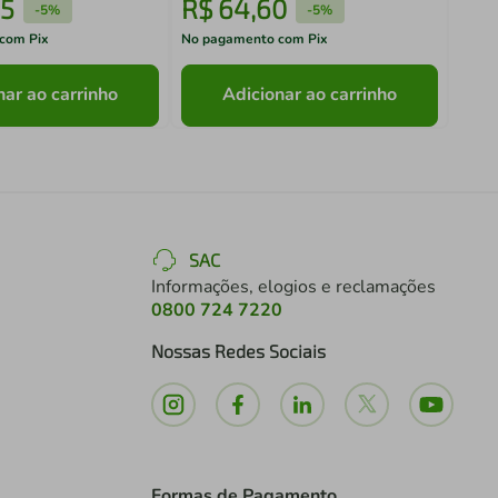
5
R$
64
,
60
R$
-
5%
-
5%
com Pix
No pagamento com Pix
No pa
nar ao carrinho
Adicionar ao carrinho
SAC
Informações, elogios e reclamações
0800 724 7220
Nossas Redes Sociais
Formas de Pagamento