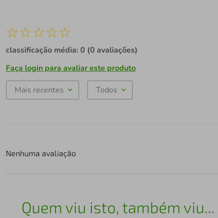
☆
☆
☆
☆
☆
classificação média: 0
(0 avaliações)
Faça login para avaliar este produto
Mais recentes
Todos
Nenhuma avaliação
Quem viu isto, também viu...