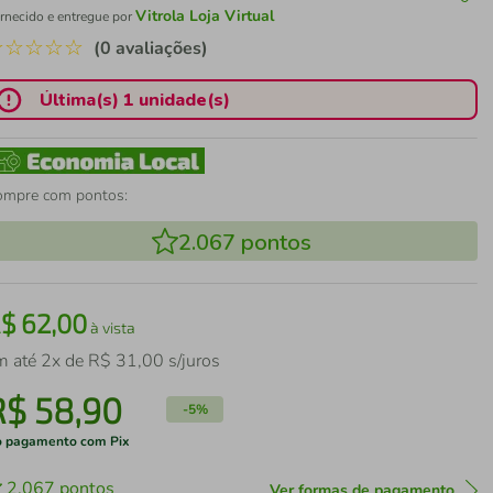
Vitrola Loja Virtual
rnecido e entregue por
☆
☆
☆
☆
☆
(0 avaliações)
Última(s) 1 unidade(s)
ompre com pontos:
2.067
pontos
R$
62
,
00
à vista
m até
2
x de
R$
31
,
00
s/juros
R$
58
,
90
-
5%
 pagamento com Pix
2.067
pontos
Ver formas de pagamento