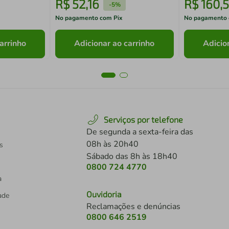
R$
52
,
16
R$
160
,
5
-
5%
No pagamento com Pix
No pagamento 
arrinho
Adicionar ao carrinho
Adicio
Serviços por telefone
De segunda a sexta-feira das
08h às 20h40
s
Sábado das 8h às 18h40
0800 724 4770
a
Ouvidoria
dade
Reclamações e denúncias
0800 646 2519