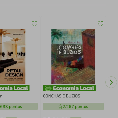
SUP
UMA
gn
CONCHAS E BUZIOS
.633
pontos
2.267
pontos