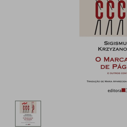
iphone
5
º