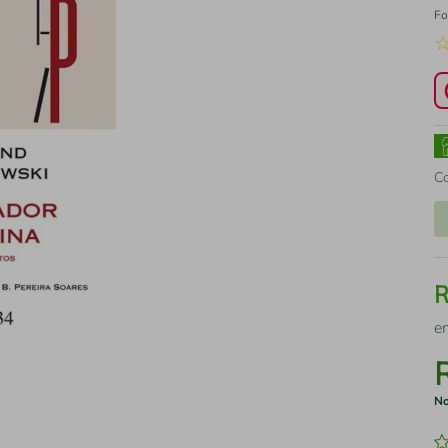
Fo
C
e
No