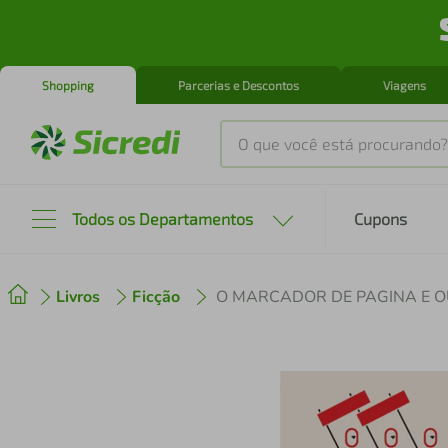
Shopping
Parcerias e Descontos
Viagens
O que você está procurando?
Produtos mais buscados
Todos os Departamentos
Cupons
tenis
1
º
Livros
Ficção
O MARCADOR DE PAGINA E 
cafeteira
2
º
perfume
3
º
air fryer
4
º