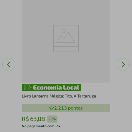
Mel
Vol
Livro Lanterna Mágica: Tito, A Tartaruga
2.213
pontos
R$
63
,
08
R
-
5%
No pagamento com Pix
No 