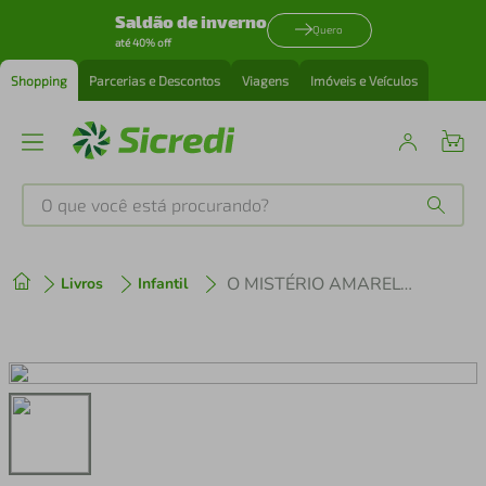
Saldão de inverno
Quero
até 40% off
Shopping
Parcerias e Descontos
Viagens
Imóveis e Veículos
O que você está procurando?
Produtos mais buscados
O MISTÉRIO AMARELO DA NOITE
Livros
Infantil
tenis
1
º
cafeteira
2
º
perfume
3
º