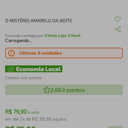
air fryer
4
º
iphone
5
º
O MISTÉRIO AMARELO DA NOITE
Vitrola Loja Virtual
Fornecido e entregue por
Carregando…
Últimas 6 unidades
Compre com pontos:
2.663
pontos
R$
79
,
90
à vista
em até
2
x de
R$
39
,
95
s/juros