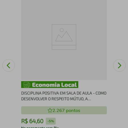
 A
Uma
DISCIPLINA POSITIVA EM SALA DE AULA - COMO
DESENVOLVER O RESPEITO MÚTUO, A
COOPERAÇÃO E A RESPONSABILIDADE EM SUA
2.267
pontos
SALA DE AULA
R$
64
,
60
R
-
5%
No pagamento com Pix
No 