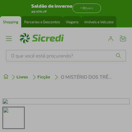
Saldão de inverno
Quero
até 40% off
Shopping
Parcerias e Descontos
Viagens
Imóveis e Veículos
O que você está procurando?
Produtos mais buscados
O MISTÉRIO DOS TRÊS PEDAÇOS
Livros
Ficção
tenis
1
º
cafeteira
2
º
perfume
3
º