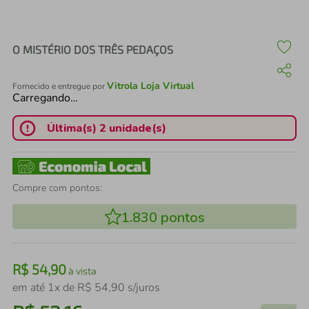
air fryer
4
º
iphone
5
º
O MISTÉRIO DOS TRÊS PEDAÇOS
Vitrola Loja Virtual
Fornecido e entregue por
Carregando…
Última(s) 2 unidade(s)
Compre com pontos:
1.830
pontos
R$
54
,
90
à vista
em até
1
x de
R$
54
,
90
s/juros