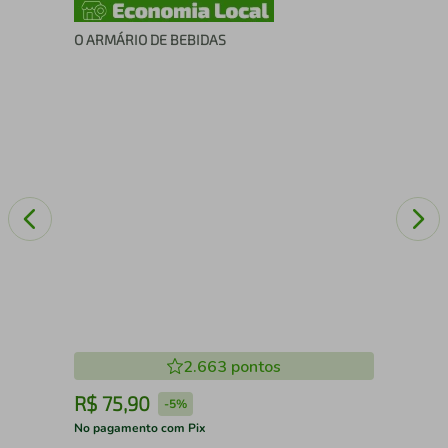
O ARMÁRIO DE BEBIDAS
TE
2.663
pontos
R$
75
,
90
R
-
5%
No pagamento com Pix
No 