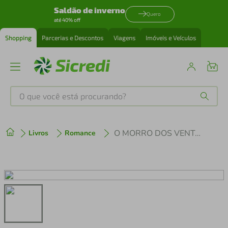
Saldão de inverno
Quero
até 40% off
Shopping
Parcerias e Descontos
Viagens
Imóveis e Veículos
O que você está procurando?
Produtos mais buscados
O MORRO DOS VENTOS UIVANTES - 958 - POCKET
Livros
Romance
tenis
1
º
cafeteira
2
º
perfume
3
º