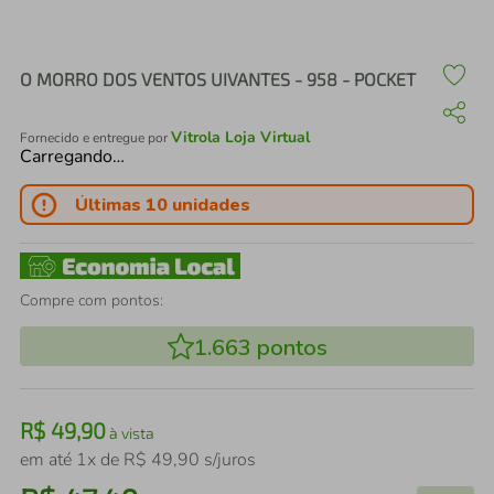
air fryer
4
º
iphone
5
º
O MORRO DOS VENTOS UIVANTES - 958 - POCKET
Vitrola Loja Virtual
Fornecido e entregue por
Carregando…
Últimas 10 unidades
Compre com pontos:
1.663
pontos
R$
49
,
90
à vista
em até
1
x de
R$
49
,
90
s/juros