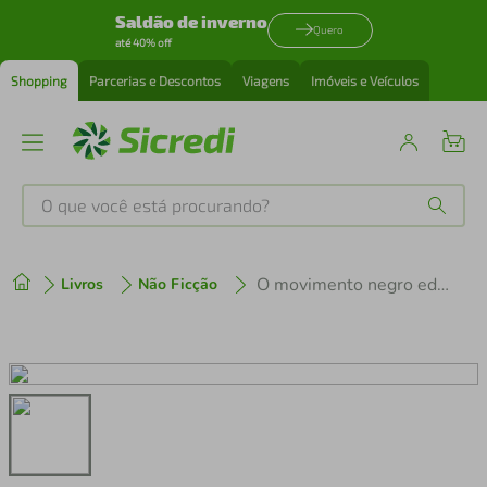
Saldão de inverno
Quero
até 40% off
Shopping
Parcerias e Descontos
Viagens
Imóveis e Veículos
O que você está procurando?
Produtos mais buscados
O movimento negro educador
Livros
Não Ficção
tenis
1
º
cafeteira
2
º
perfume
3
º