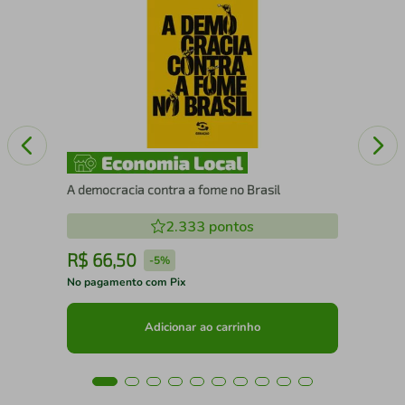
Foi
A democracia contra a fome no Brasil
2.333
pontos
R$
66
,
50
R
-
5%
No pagamento com Pix
No 
Adicionar ao carrinho