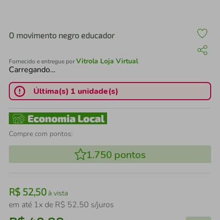
air fryer
4
º
iphone
5
º
O movimento negro educador
Vitrola Loja Virtual
Fornecido e entregue por
Carregando…
Última(s) 1 unidade(s)
Compre com pontos:
1.750
pontos
R$
52
,
50
à vista
em até
1
x de
R$
52
,
50
s/juros