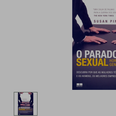
iphone
5
º