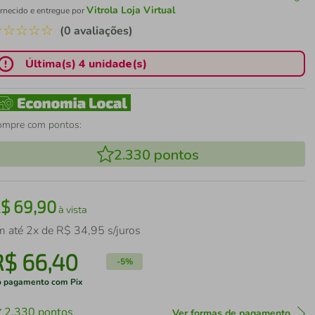
Vitrola Loja Virtual
rnecido e entregue por
☆
☆
☆
☆
☆
(0 avaliações)
Última(s) 4 unidade(s)
ompre com pontos:
2.330
pontos
R$
69
,
90
à vista
m até
2
x de
R$
34
,
95
s/juros
R$
66
,
40
-
5%
 pagamento com Pix
2.330
pontos
Ver formas de pagamento