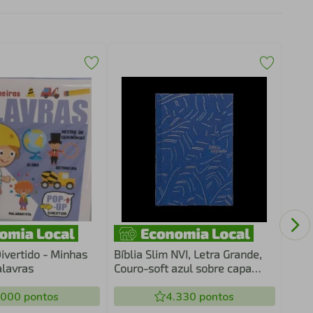
Pode
ivertido - Minhas
Bíblia Slim NVI, Letra Grande,
alavras
Couro-soft azul sobre capa
dura, Abstrata
.000
pontos
4.330
pontos