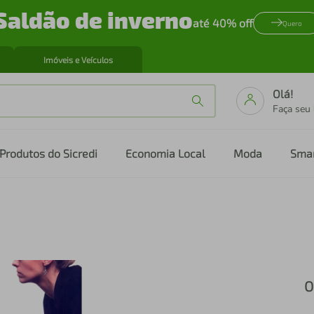
Saldão de inverno
até 40% off
Quero
Imóveis e Veículos
Olá!
Faça seu
Produtos do Sicredi
Economia Local
Moda
Sma
O