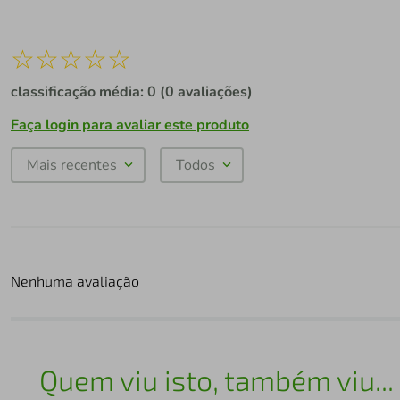
☆
☆
☆
☆
☆
classificação média: 0
(0 avaliações)
Faça login para avaliar este produto
Mais recentes
Todos
Nenhuma avaliação
Quem viu isto, também viu...