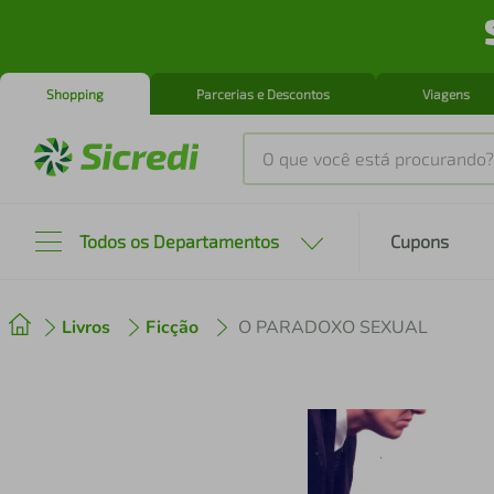
Shopping
Parcerias e Descontos
Viagens
O que você está procurando?
Produtos mais buscados
Todos os Departamentos
Cupons
tenis
1
º
Livros
Ficção
O PARADOXO SEXUAL
cafeteira
2
º
perfume
3
º
air fryer
4
º