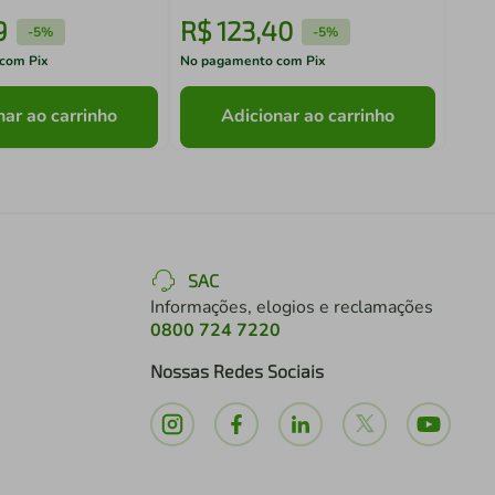
9
R$
123
,
40
R$
-
5%
-
5%
com Pix
No pagamento com Pix
No pa
nar ao carrinho
Adicionar ao carrinho
SAC
Informações, elogios e reclamações
0800 724 7220
Nossas Redes Sociais