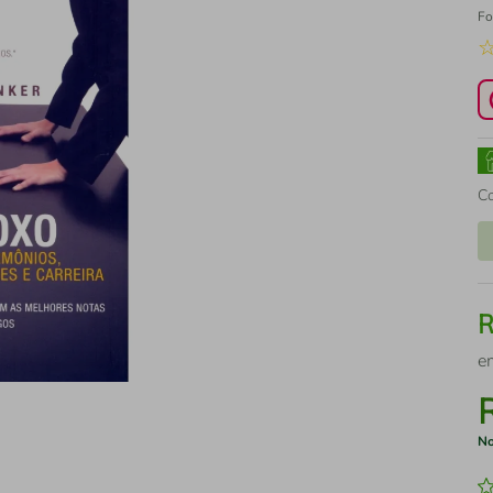
Fo
C
e
No