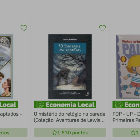
daptados -
O mistério do relógio na parede
POP - UP - D
(Coleção: Aventuras de Lewis
Primeiras P
Barnavelt)
ntos
1.830
pontos
1