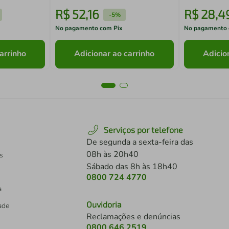
R$
52
,
16
R$
28
,
4
-
5%
No pagamento com Pix
No pagamento 
arrinho
Adicionar ao carrinho
Adicio
Serviços por telefone
De segunda a sexta-feira das
08h às 20h40
s
Sábado das 8h às 18h40
0800 724 4770
a
Ouvidoria
dade
Reclamações e denúncias
0800 646 2519