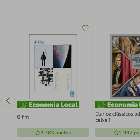
S
Clarice clássicos a
O fim
caixa 1
3.763
pontos
2.997
po