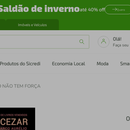
Saldão de inverno
até 40% off
Quero
Imóveis e Veículos
Olá!
Faça seu
Produtos do Sicredi
Economia Local
Moda
Sma
O NÃO TEM FORÇA
O