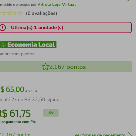
Vitrola Loja Virtual
rnecido e entregue por
☆
☆
☆
☆
☆
(0 avaliações)
Última(s) 1 unidade(s)
ompre com pontos:
2.167
pontos
R$
65
,
00
à vista
m até
2
x de
R$
32
,
50
s/juros
R$
61
,
75
-
5%
 pagamento com Pix
2.167
pontos
Ver formas de pagamento