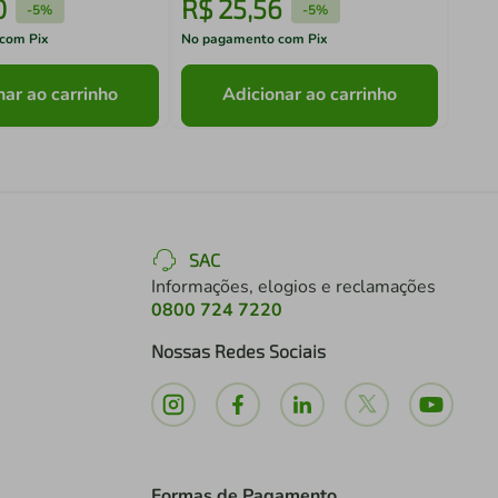
0
R$
25
,
56
R$
-
5%
-
5%
com Pix
No pagamento com Pix
No pa
nar ao carrinho
Adicionar ao carrinho
SAC
Informações, elogios e reclamações
0800 724 7220
Nossas Redes Sociais
Formas de Pagamento