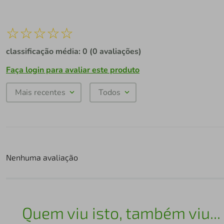
☆
☆
☆
☆
☆
classificação média: 0
(0 avaliações)
Faça login para avaliar este produto
Mais recentes
Todos
Nenhuma avaliação
Quem viu isto, também viu...