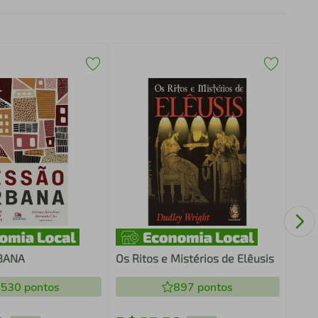
POR
BANA
Os Ritos e Mistérios de Elêusis
.530
pontos
897
pontos