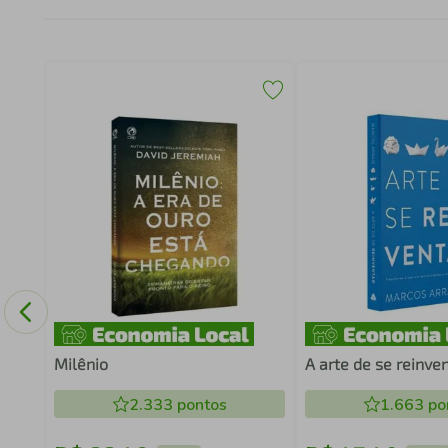
Milênio
A arte de se reinve
2.333
pontos
1.663
po