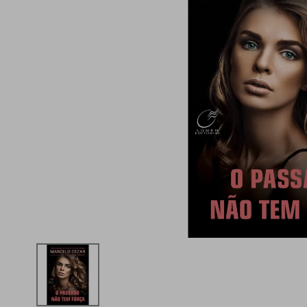
iphone
5
º