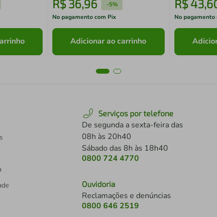
R$
36
,
96
R$
43
,
6
-
5%
No pagamento com Pix
No pagamento 
arrinho
Adicionar ao carrinho
Adicio
Serviços por telefone
De segunda a sexta-feira das
08h às 20h40
s
Sábado das 8h às 18h40
0800 724 4770
a
Ouvidoria
dade
Reclamações e denúncias
0800 646 2519