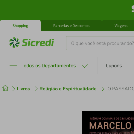
Shopping
Parcerias e Descontos
Viagens
O que você está procurando?
Produtos mais buscados
Todos os Departamentos
Cupons
tenis
1
º
Livros
Religião e Espiritualidade
O PASSAD
cafeteira
2
º
perfume
3
º
air fryer
4
º