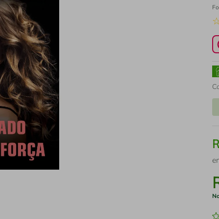
Fo
C
e
No