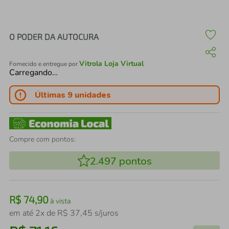
air fryer
4
º
iphone
5
º
O PODER DA AUTOCURA
Vitrola Loja Virtual
Fornecido e entregue por
Carregando…
Últimas 9 unidades
Compre com pontos:
2.497
pontos
R$
74
,
90
à vista
em até
2
x de
R$
37
,
45
s/juros