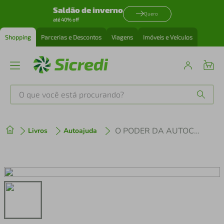
Saldão de inverno
Quero
até 40% off
Shopping
Parcerias e Descontos
Viagens
Imóveis e Veículos
O que você está procurando?
Produtos mais buscados
O PODER DA AUTOCURA
Livros
Autoajuda
tenis
1
º
cafeteira
2
º
perfume
3
º