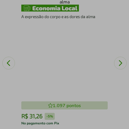
LI
A expressão do corpo e as dores da alma
1.097
pontos
R$
31
,
26
R
-
5%
No pagamento com Pix
No 