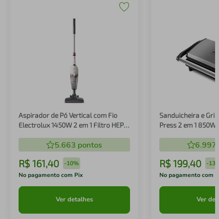
Aspirador de Pó Vertical com Fio
Sanduicheira e Gril
Electrolux 1450W 2 em 1 Filtro HEPA
Press 2 em 1 850W
Branco (STK14B)
5.663
pontos
6.997
R$
161
,
40
R$
199
,
40
-
10%
-
13
No pagamento com Pix
No pagamento com P
Ver detalhes
Ver det