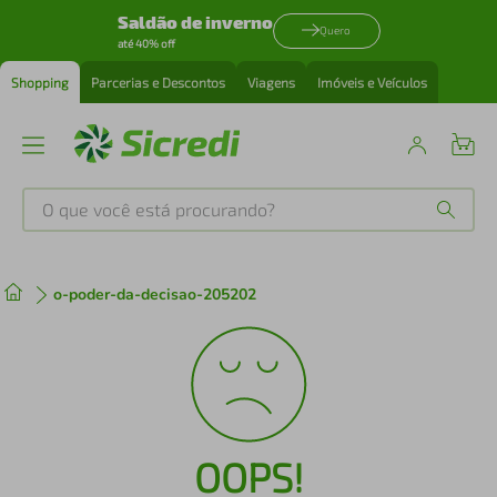
Saldão de inverno
Quero
até 40% off
Shopping
Parcerias e Descontos
Viagens
Imóveis e Veículos
O que você está procurando?
Produtos mais buscados
o-poder-da-decisao-205202
tenis
1
º
cafeteira
2
º
perfume
3
º
OOPS!