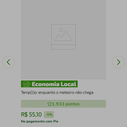
Diá
Temp(l)o: enquanto o meteoro não chega
1.933
pontos
R$
55
,
10
R
-
5%
No pagamento com Pix
No 