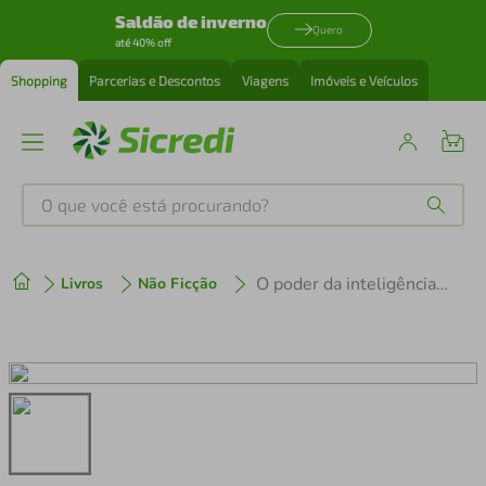
Saldão de inverno
Quero
até 40% off
Shopping
Parcerias e Descontos
Viagens
Imóveis e Veículos
O que você está procurando?
Produtos mais buscados
O poder da inteligência emocional
Livros
Não Ficção
tenis
1
º
cafeteira
2
º
perfume
3
º