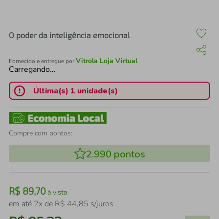
air fryer
4
º
iphone
5
º
O poder da inteligência emocional
Vitrola Loja Virtual
Fornecido e entregue por
Carregando…
Última(s) 1 unidade(s)
Compre com pontos:
2.990
pontos
R$
89
,
70
à vista
em até
2
x de
R$
44
,
85
s/juros