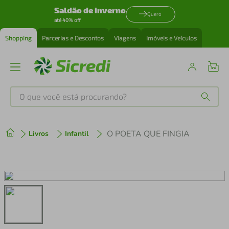
Saldão de inverno
Quero
até 40% off
Shopping
Parcerias e Descontos
Viagens
Imóveis e Veículos
O que você está procurando?
Produtos mais buscados
O POETA QUE FINGIA
Livros
Infantil
tenis
1
º
cafeteira
2
º
perfume
3
º