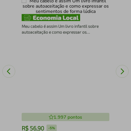
Div
Meu cabelo é assim Um livro infantil sobre
autoaceitação e como expressar os
sentimentos de forma lúdica
1.997
pontos
R$
56
,
90
R
-
5%