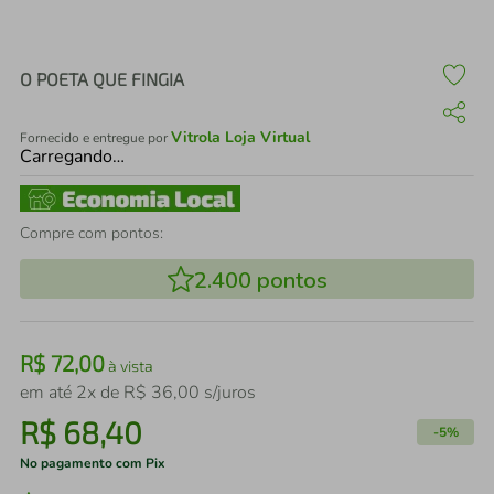
air fryer
4
º
iphone
5
º
O POETA QUE FINGIA
Vitrola Loja Virtual
Fornecido e entregue por
Carregando…
Compre com pontos:
2.400
pontos
R$
72
,
00
à vista
em até
2
x de
R$
36
,
00
s/juros
R$
68
,
40
-
5%
No pagamento com Pix