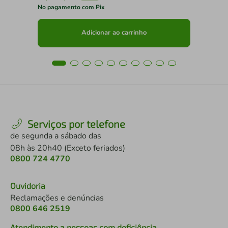
No pagamento com Pix
No 
Adicionar ao carrinho
Serviços por telefone
de segunda a sábado das
08h às 20h40 (Exceto feriados)
0800 724 4770
Ouvidoria
Reclamações e denúncias
0800 646 2519
Atendimento a pessoas com deficiência