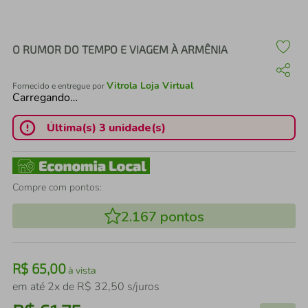
air fryer
4
º
iphone
5
º
O RUMOR DO TEMPO E VIAGEM À ARMÊNIA
Vitrola Loja Virtual
Fornecido e entregue por
Carregando…
Última(s) 3 unidade(s)
Compre com pontos:
2.167
pontos
R$
65
,
00
à vista
em até
2
x de
R$
32
,
50
s/juros