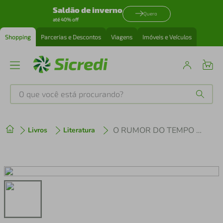
Saldão de inverno
Quero
até 40% off
Shopping
Parcerias e Descontos
Viagens
Imóveis e Veículos
O que você está procurando?
Produtos mais buscados
O RUMOR DO TEMPO E VIAGEM À ARMÊNIA
Livros
Literatura
tenis
1
º
cafeteira
2
º
perfume
3
º