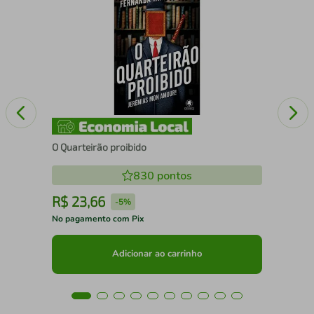
Liv
Bu
O Quarteirão proibido
830
pontos
R$
23
,
66
R
-
5%
No pagamento com Pix
No 
Adicionar ao carrinho