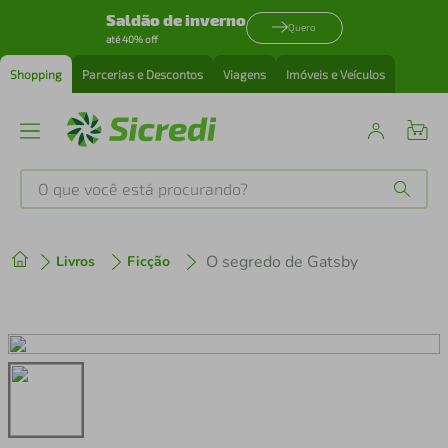
Saldão de inverno
Quero
até 40% off
Shopping
Parcerias e Descontos
Viagens
Imóveis e Veículos
O que você está procurando?
Produtos mais buscados
O segredo de Gatsby
Livros
Ficção
tenis
1
º
cafeteira
2
º
perfume
3
º