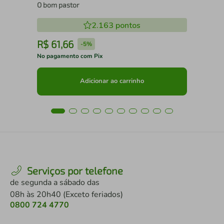
O bom pastor
2.163
pontos
R$
61
,
66
R
-
5%
No pagamento com Pix
No 
Adicionar ao carrinho
Serviços por telefone
de segunda a sábado das
08h às 20h40 (Exceto feriados)
0800 724 4770