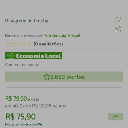
air fryer
4
º
iphone
5
º
O segredo de Gatsby
Vitrola Loja Virtual
Fornecido e entregue por
☆
☆
☆
☆
☆
(0 avaliações)
Compre com pontos:
2.663
pontos
R$
79
,
90
à vista
em até
2
x de
R$
39
,
95
s/juros
R$
75
,
90
-
5%
No pagamento com Pix