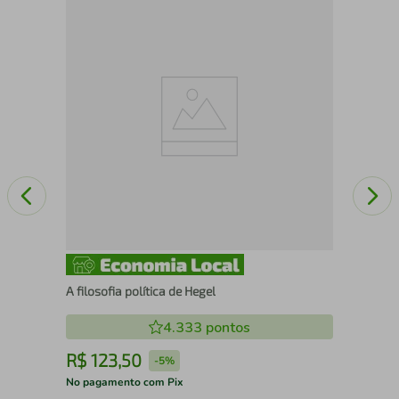
10 
A filosofia política de Hegel
4.333
pontos
R$
123
,
50
R
-
5%
No pagamento com Pix
No 