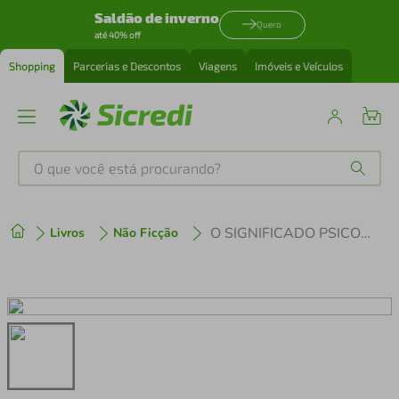
Saldão de inverno
Quero
até 40% off
Shopping
Parcerias e Descontos
Viagens
Imóveis e Veículos
O que você está procurando?
Produtos mais buscados
O SIGNIFICADO PSICOLÓGICO DOS MOTIVOS DE REDENÇÃO NOS CONTOS DE FADAS
Livros
Não Ficção
tenis
1
º
cafeteira
2
º
perfume
3
º