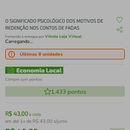
air fryer
4
º
iphone
5
º
O SIGNIFICADO PSICOLÓGICO DOS MOTIVOS DE
REDENÇÃO NOS CONTOS DE FADAS
Vitrola Loja Virtual
Fornecido e entregue por
Carregando…
Últimas 8 unidades
Compre com pontos:
1.433
pontos
R$
43
,
00
à vista
em até
1
x de
R$
43
,
00
s/juros