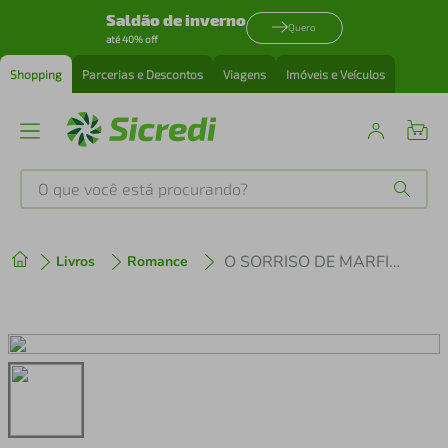
Saldão de inverno
Quero
até 40% off
Shopping
Parcerias e Descontos
Viagens
Imóveis e Veículos
O que você está procurando?
Produtos mais buscados
O SORRISO DE MARFIM - 679 - POCKET
Livros
Romance
tenis
1
º
cafeteira
2
º
perfume
3
º