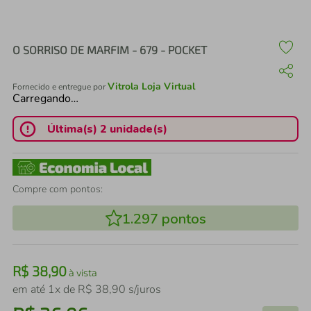
air fryer
4
º
iphone
5
º
O SORRISO DE MARFIM - 679 - POCKET
Vitrola Loja Virtual
Fornecido e entregue por
Carregando…
Última(s) 2 unidade(s)
Compre com pontos:
1.297
pontos
R$
38
,
90
à vista
em até
1
x de
R$
38
,
90
s/juros