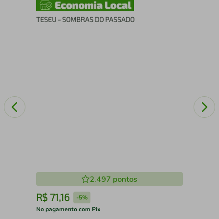
TESEU - SOMBRAS DO PASSADO
O R
2.497
pontos
R$
71
,
16
R
-
5%
No pagamento com Pix
No 