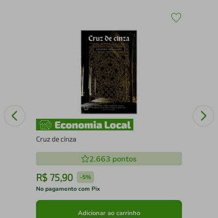
POP
Pal
Cruz de cinza
2.663
pontos
R$
75
,
90
R
-
5%
No pagamento com Pix
No 
Adicionar ao carrinho