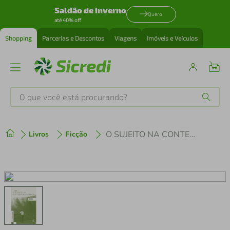
Saldão de inverno
Quero
até 40% off
Shopping
Parcerias e Descontos
Viagens
Imóveis e Veículos
O que você está procurando?
Produtos mais buscados
O SUJEITO NA CONTEMPORANEIDADE: ESPAÇO DOR E DESALENTO NA ATUALIDADE
Livros
Ficção
tenis
1
º
cafeteira
2
º
perfume
3
º