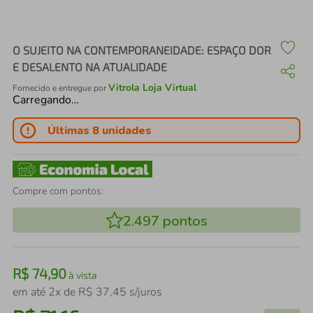
air fryer
4
º
iphone
5
º
O SUJEITO NA CONTEMPORANEIDADE: ESPAÇO DOR
E DESALENTO NA ATUALIDADE
Vitrola Loja Virtual
Fornecido e entregue por
Carregando…
Últimas 8 unidades
Compre com pontos:
2.497
pontos
R$
74
,
90
à vista
em até
2
x de
R$
37
,
45
s/juros