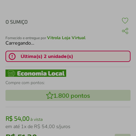
air fryer
4
º
iphone
5
º
O SUMIÇO
Vitrola Loja Virtual
Fornecido e entregue por
Carregando…
Última(s) 2 unidade(s)
Compre com pontos:
1.800
pontos
R$
54
,
00
à vista
em até
1
x de
R$
54
,
00
s/juros