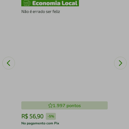
RES
Não é errado ser feliz
ST
1.997
pontos
R$
56
,
90
R
-
5%
No pagamento com Pix
No 