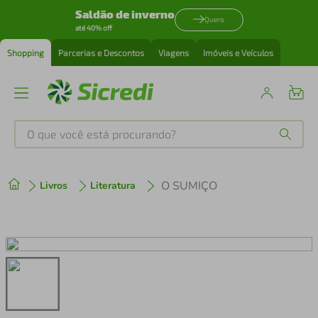
Saldão de inverno
Quero
até 40% off
Shopping
Parcerias e Descontos
Viagens
Imóveis e Veículos
O que você está procurando?
Produtos mais buscados
O SUMIÇO
Livros
Literatura
tenis
1
º
cafeteira
2
º
perfume
3
º