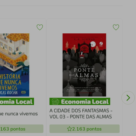
INTE
A CIDADE DOS FANTASMAS -
que nunca vivemos
VOL 03 - PONTE DAS ALMAS
.163
pontos
2.163
pontos