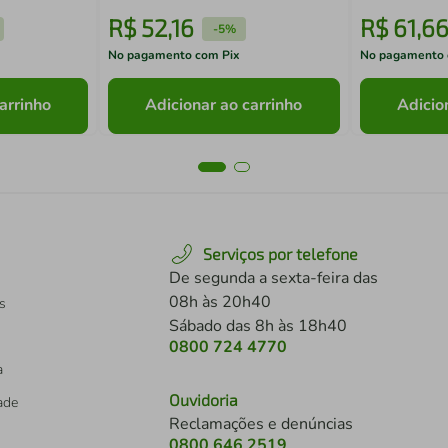
R$
52
,
16
R$
61
,
6
-
5%
No pagamento com Pix
No pagamento 
arrinho
Adicionar ao carrinho
Adicio
Serviços por telefone
De segunda a sexta-feira das
08h às 20h40
s
Sábado das 8h às 18h40
0800 724 4770
a
Ouvidoria
dade
Reclamações e denúncias
0800 646 2519