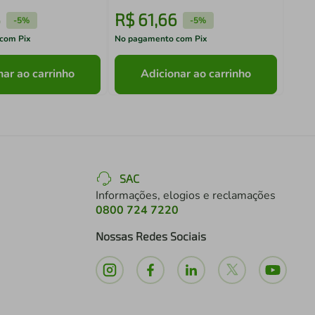
6
R$
61
,
66
R$
-
5%
-
5%
com Pix
No pagamento com Pix
No pa
nar ao carrinho
Adicionar ao carrinho
SAC
Informações, elogios e reclamações
0800 724 7220
Nossas Redes Sociais