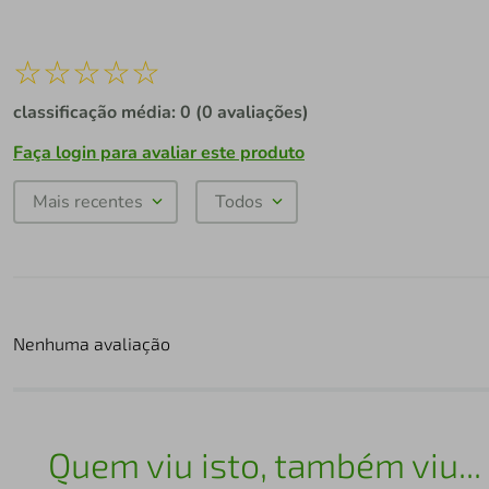
☆
☆
☆
☆
☆
classificação média: 0
(0 avaliações)
Faça login para avaliar este produto
Mais recentes
Todos
Nenhuma avaliação
Quem viu isto, também viu...