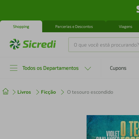
Shopping
Parcerias e Descontos
Viagens
O que você está procurando?
Produtos mais buscados
Todos os Departamentos
Cupons
tenis
1
º
Livros
Ficção
O tesouro escondido
cafeteira
2
º
perfume
3
º
air fryer
4
º