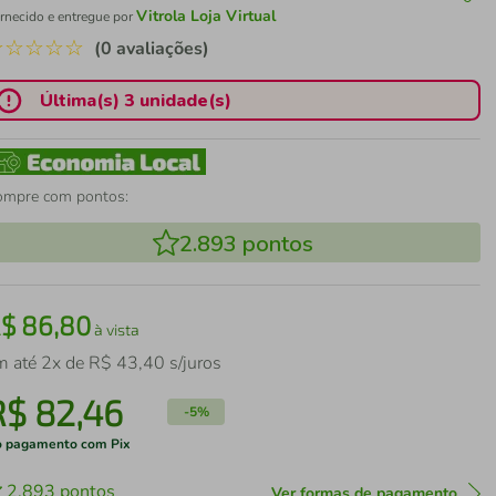
Vitrola Loja Virtual
rnecido e entregue por
☆
☆
☆
☆
☆
(0 avaliações)
Última(s) 3 unidade(s)
ompre com pontos:
2.893
pontos
R$
86
,
80
à vista
m até
2
x de
R$
43
,
40
s/juros
R$
82
,
46
-
5%
 pagamento com Pix
2.893
pontos
Ver formas de pagamento