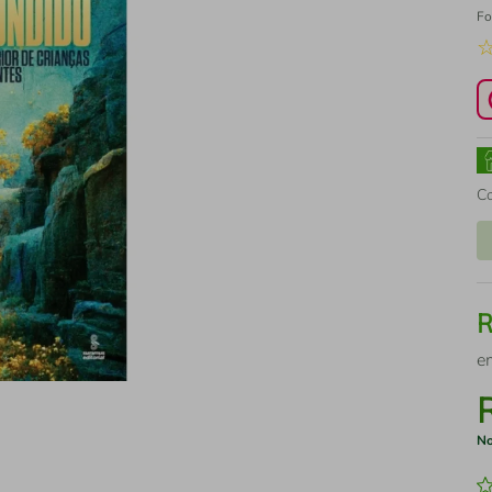
Fo
C
e
No