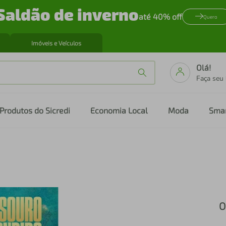
Saldão de inverno
até 40% off
Quero
Imóveis e Veículos
Olá!
Faça seu
Produtos do Sicredi
Economia Local
Moda
Sma
O