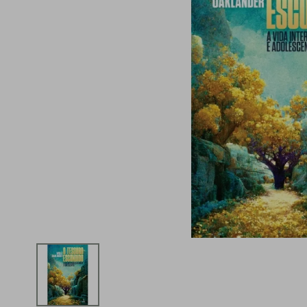
iphone
5
º