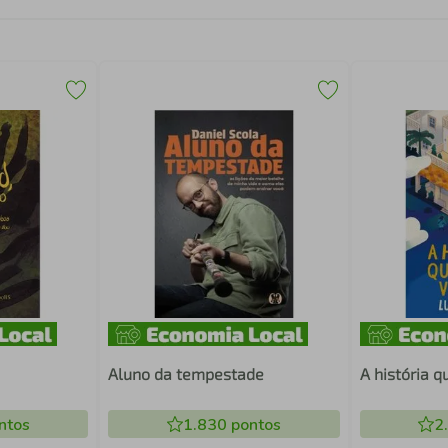
Aluno da tempestade
A história 
ntos
1.830
pontos
2