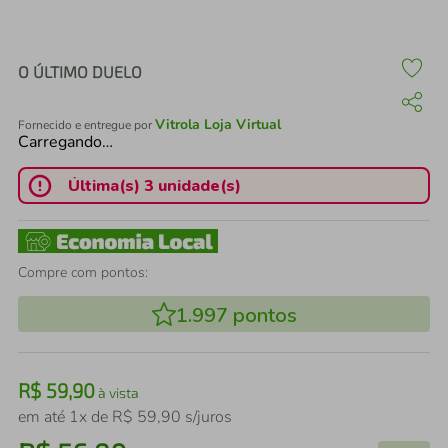
air fryer
4
º
iphone
5
º
O ÚLTIMO DUELO
Vitrola Loja Virtual
Fornecido e entregue por
Carregando…
Última(s) 3 unidade(s)
Compre com pontos:
1.997
pontos
R$
59
,
90
à vista
em até
1
x de
R$
59
,
90
s/juros