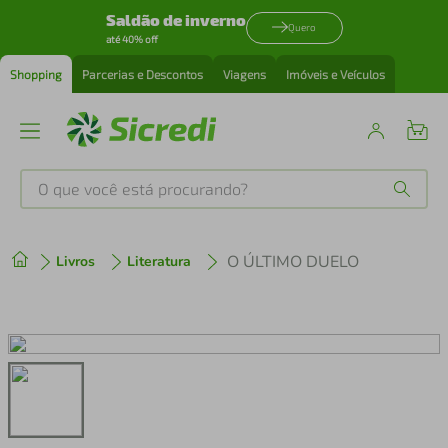
Saldão de inverno
Quero
até 40% off
Shopping
Parcerias e Descontos
Viagens
Imóveis e Veículos
O que você está procurando?
Produtos mais buscados
O ÚLTIMO DUELO
Livros
Literatura
tenis
1
º
cafeteira
2
º
perfume
3
º