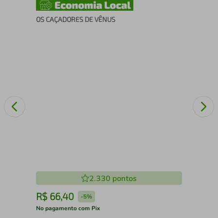
O
OS CAÇADORES DE VÊNUS
ME
2.330
pontos
R$
66
,
40
R
-
5%
No pagamento com Pix
No 