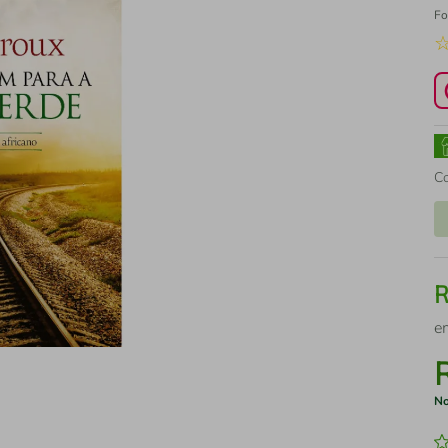
Fo
C
e
No