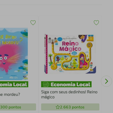
Sket
Colo
Siga com seus dedinhos! Reino
me mordeu?
mágico
.300
pontos
2.663
pontos