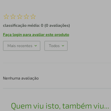
☆
☆
☆
☆
☆
classificação média: 0
(0 avaliações)
Faça login para avaliar este produto
Mais recentes
Todos
Nenhuma avaliação
Quem viu isto, também viu...