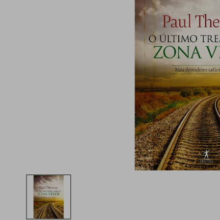
iphone
5
º