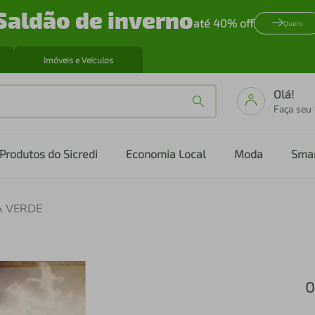
Saldão de inverno
até 40% off
Quero
Imóveis e Veículos
Olá!
Faça seu
Produtos do Sicredi
Economia Local
Moda
Sma
A VERDE
O