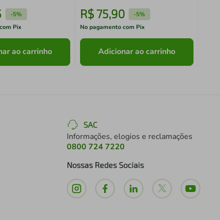
5
R$
75
,
90
R$
-
5%
-
5%
com Pix
No pagamento com Pix
No pa
nar ao carrinho
Adicionar ao carrinho
SAC
Informações, elogios e reclamações
0800 724 7220
Nossas Redes Sociais