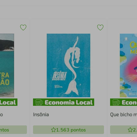
ão
Insônia
Que bicho 
ntos
1.563
pontos
2