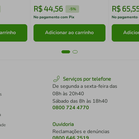
R$
44
,
56
R$
65
,
5
-
5%
No pagamento com Pix
No pagamento 
arrinho
Adicionar ao carrinho
Adicio
Serviços por telefone
De segunda a sexta-feira das
08h às 20h40
s
Sábado das 8h às 18h40
0800 724 4770
a
Ouvidoria
dade
Reclamações e denúncias
0800 646 2519