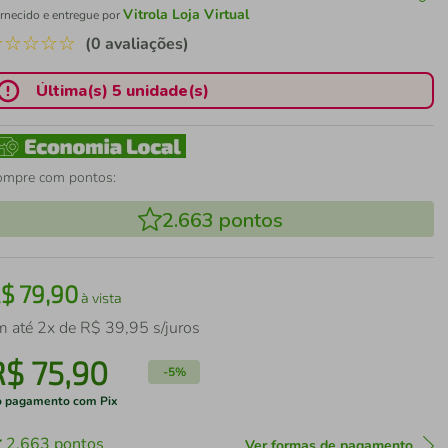
Vitrola Loja Virtual
rnecido e entregue por
☆
☆
☆
☆
☆
(0 avaliações)
Última(s) 5 unidade(s)
ompre com pontos:
2.663
pontos
R$
79
,
90
à vista
m até
2
x de
R$
39
,
95
s/juros
R$
75
,
90
-
5%
 pagamento com Pix
2.663
pontos
Ver formas de pagamento