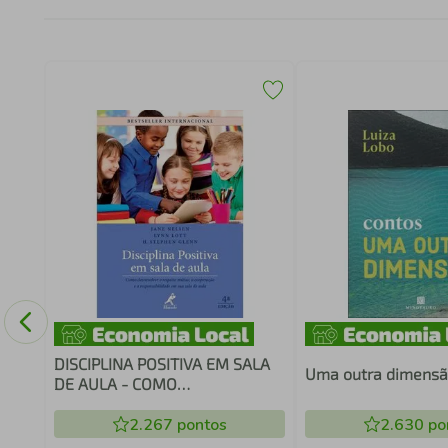
DISCIPLINA POSITIVA EM SALA
Uma outra dimens
DE AULA - COMO
DESENVOLVER O RESPEITO
MÚTUO, A COOPERAÇÃO E A
2.267
pontos
2.630
po
RESPONSABILIDADE EM SUA