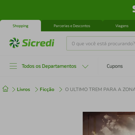
Shopping
Parcerias e Descontos
Viagens
O que você está procurando?
Produtos mais buscados
Todos os Departamentos
Cupons
tenis
1
º
Livros
Ficção
O ULTIMO TREM PARA A ZON
cafeteira
2
º
perfume
3
º
air fryer
4
º