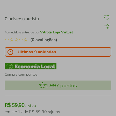
air fryer
4
º
iphone
5
º
O universo autista
Vitrola Loja Virtual
Fornecido e entregue por
☆
☆
☆
☆
☆
(0 avaliações)
Últimas 9 unidades
Compre com pontos:
1.997
pontos
R$
59
,
90
à vista
em até
1
x de
R$
59
,
90
s/juros