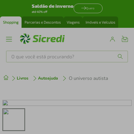
Saldão de inverno
Quero
até 40% off
Shopping
Parcerias e Descontos
Viagens
Imóveis e Veículos
O que você está procurando?
Produtos mais buscados
O universo autista
Livros
Autoajuda
tenis
1
º
cafeteira
2
º
perfume
3
º