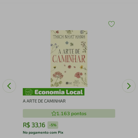
A
O 
PE
A ARTE DE CAMINHAR
1.163
pontos
R$
33
,
16
R
-
5%
No pagamento com Pix
No 