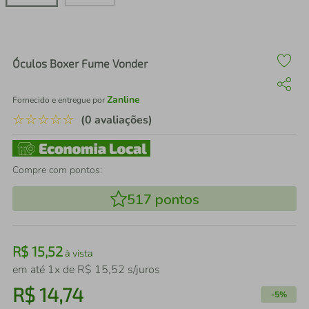
air fryer
4
º
iphone
5
º
Óculos Boxer Fume Vonder
Zanline
Fornecido e entregue por
☆
☆
☆
☆
☆
(0 avaliações)
Compre com pontos:
517
pontos
R$
15
,
52
à vista
em até
1
x de
R$
15
,
52
s/juros
R$
14
,
74
-
5%