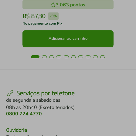
3.063
pontos
R$
87
,
30
R
-
5%
No pagamento com Pix
No 
Adicionar ao carrinho
Serviços por telefone
de segunda a sábado das
08h às 20h40 (Exceto feriados)
0800 724 4770
Ouvidoria