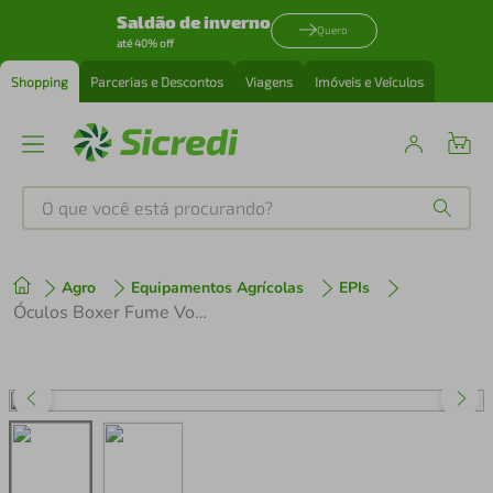
Saldão de inverno
Quero
até 40% off
Shopping
Parcerias e Descontos
Viagens
Imóveis e Veículos
O que você está procurando?
Produtos mais buscados
Agro
Equipamentos Agrícolas
EPIs
tenis
1
º
Óculos Boxer Fume Vonder
cafeteira
2
º
perfume
3
º