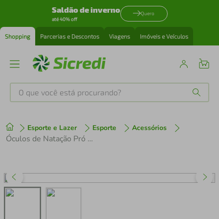
Saldão de inverno
Quero
até 40% off
Shopping
Parcerias e Descontos
Viagens
Imóveis e Veículos
O que você está procurando?
Produtos mais buscados
Esporte e Lazer
Esporte
Acessórios
tenis
1
º
Óculos de Natação Pró Mergulho Amarelo ZV020 - Art Brink
cafeteira
2
º
perfume
3
º