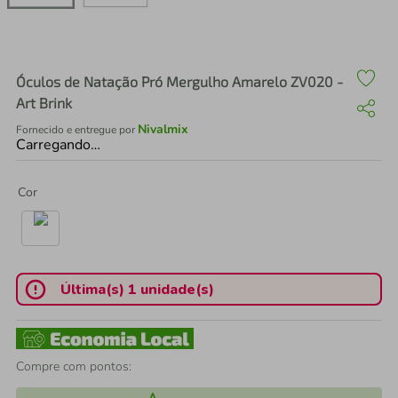
air fryer
4
º
iphone
5
º
Óculos de Natação Pró Mergulho Amarelo ZV020 -
Art Brink
Nivalmix
Fornecido e entregue por
Carregando…
Cor
Última(s) 1 unidade(s)
Compre com pontos: