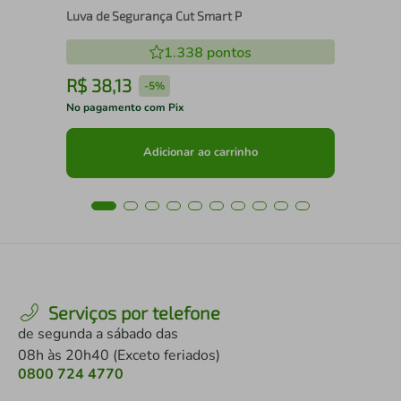
Luva de Segurança Cut Smart P
1.338
pontos
R$
38
,
13
R
-
5%
No pagamento com Pix
No 
Adicionar ao carrinho
Serviços por telefone
de segunda a sábado das
08h às 20h40 (Exceto feriados)
0800 724 4770