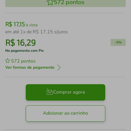
572
pontos
R$
17
,
15
à vista
em até
1
x de
R$
17
,
15
s/juros
R$
16
,
29
-
5%
No pagamento com Pix
572
pontos
Ver formas de pagamento
Comprar agora
Adicionar ao carrinho