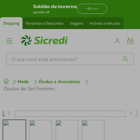
Saldão de inverno
Quero
até 40% off
Shopping
Parcerias e Descontos
Viagens
Imóveis e Veículos
O que você está procurando?
Produtos mais buscados
Moda
Óculos e Acessórios
tenis
1
º
Óculos de Sol Feminino Miu Miu MU04ZS-VAU04M 50
cafeteira
2
º
perfume
3
º