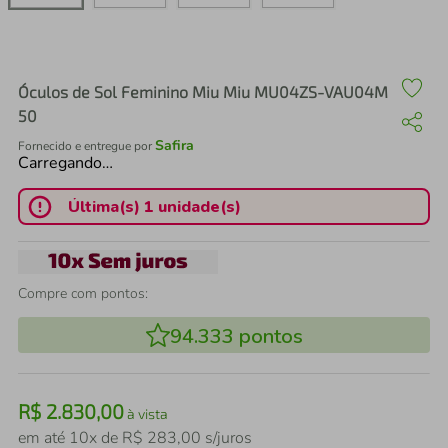
air fryer
4
º
iphone
5
º
Óculos de Sol Feminino Miu Miu MU04ZS-VAU04M
50
Safira
Fornecido e entregue por
Carregando…
Última(s) 1 unidade(s)
Compre com pontos:
94.333
pontos
R$
2
.
830
,
00
à vista
em até
10
x de
R$
283
,
00
s/juros