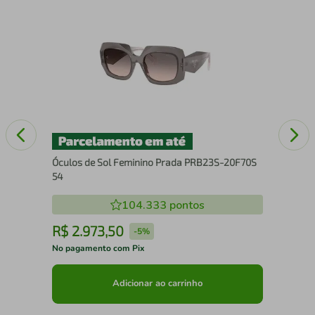
-
Ócu
0W
Óculos de Sol Feminino Prada PRB23S-20F70S
54
104.333
pontos
R$
2
.
973
,
50
R
-
5%
No pagamento com Pix
No 
Adicionar ao carrinho