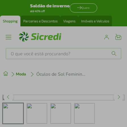
Saldão de inverno
Quero
até 40% off
Shopping
Parcerias e Descontos
Viagens
Imóveis e Veículos
O que você está procurando?
Produtos mais buscados
Óculos de Sol Feminino Prada PRD01S-00K10S 52
Moda
tenis
1
º
cafeteira
2
º
perfume
3
º