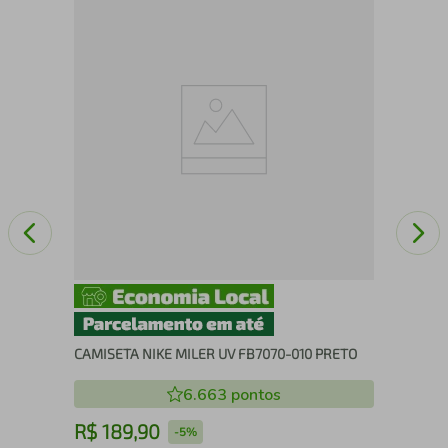
Cam
CAMISETA NIKE MILER UV FB7070-010 PRETO
6.663
pontos
R$
189
,
90
R
-
5%