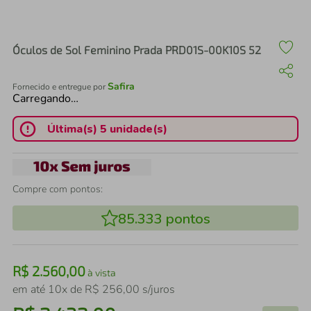
air fryer
4
º
iphone
5
º
Óculos de Sol Feminino Prada PRD01S-00K10S 52
Safira
Fornecido e entregue por
Carregando…
Última(s) 5 unidade(s)
Compre com pontos:
85.333
pontos
R$
2
.
560
,
00
à vista
em até
10
x de
R$
256
,
00
s/juros