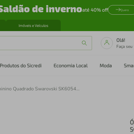
Saldão de inverno
até 40% off
Quero
Imóveis e Veículos
Olá!
Faça seu
Produtos do Sicredi
Economia Local
Moda
Sma
Óculos de Sol Feminino Quadrado Swarovski SK6054D-108474 63
Ó
S