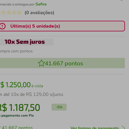
Safira
rnecido e entregue por
☆
☆
☆
☆
☆
(0 avaliações)
Última(s) 5 unidade(s)
ompre com pontos:
41.667
pontos
R$
1
.
250
,
00
à vista
m até
10
x de
R$
125
,
00
s/juros
R$
1
.
187
,
50
-
5%
 pagamento com Pix
41.667
pontos
Ver formas de pagamento