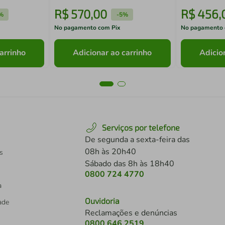
R$
570
,
00
R$
456
,
%
-
5%
No pagamento com Pix
No pagamento 
arrinho
Adicionar ao carrinho
Adicio
Serviços por telefone
De segunda a sexta-feira das
08h às 20h40
s
Sábado das 8h às 18h40
0800 724 4770
a
Ouvidoria
dade
Reclamações e denúncias
0800 646 2519