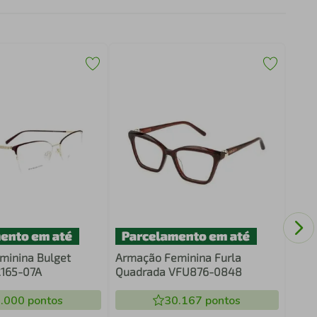
Arma
Reta
minina Bulget
Armação Feminina Furla
2165-07A
Quadrada VFU876-0848
.000
pontos
30.167
pontos