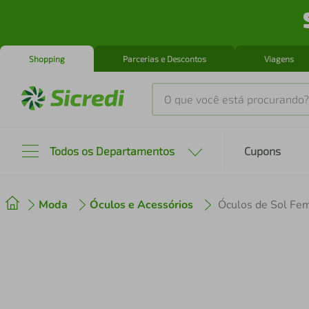
Shopping
Parcerias e Descontos
Viagens
O que você está procurando?
Produtos mais buscados
Todos os Departamentos
Cupons
tenis
1
º
Moda
Óculos e Acessórios
cafeteira
2
º
perfume
3
º
air fryer
4
º