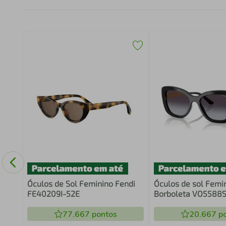
l
Óculos de Sol Feminino Fendi
Óculos de sol Femi
FE40209I-52E
Borboleta VO5588S
W44/8H55
77.667
pontos
20.667
po