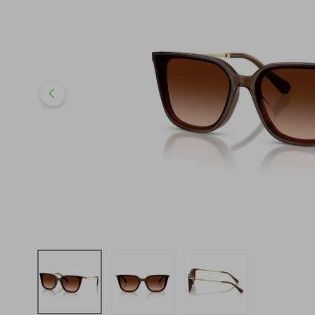
iphone
5
º