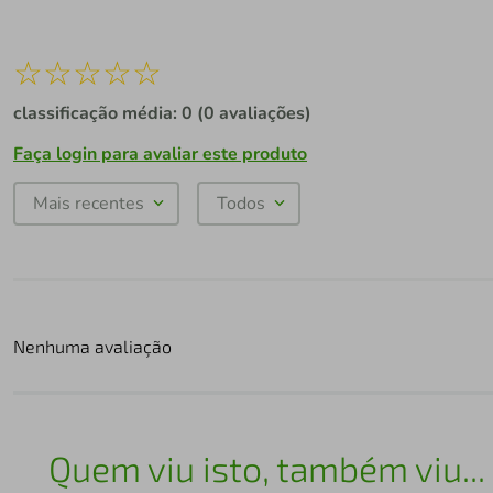
☆
☆
☆
☆
☆
classificação média: 0
(0 avaliações)
Faça login para avaliar este produto
Mais recentes
Todos
Nenhuma avaliação
Quem viu isto, também viu...