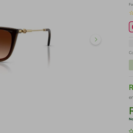
Fo
C
e
No