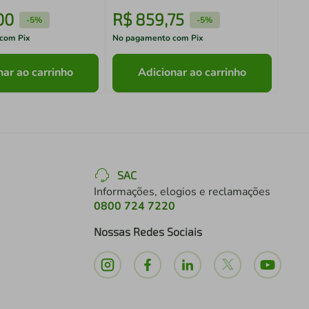
00
R$
859
,
75
R$
-
5%
-
5%
com Pix
No pagamento com Pix
No pa
nar ao carrinho
Adicionar ao carrinho
SAC
Informações, elogios e reclamações
0800 724 7220
Nossas Redes Sociais