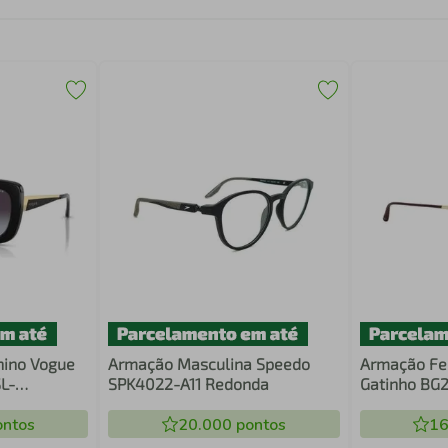
nino Vogue
Armação Masculina Speedo
Armação Fe
L-
SPK4022-A11 Redonda
Gatinho BG
ntos
20.000
pontos
16