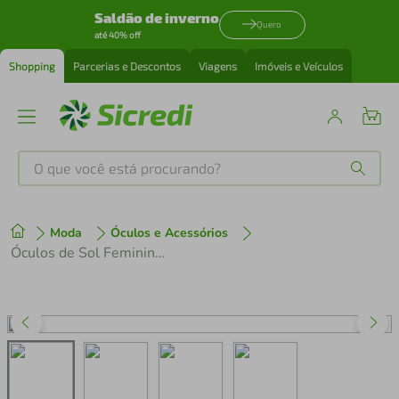
Saldão de inverno
Quero
até 40% off
Shopping
Parcerias e Descontos
Viagens
Imóveis e Veículos
O que você está procurando?
Produtos mais buscados
Moda
Óculos e Acessórios
tenis
1
º
Óculos de Sol Feminino Ralph RA5351U-50018G 57
cafeteira
2
º
perfume
3
º