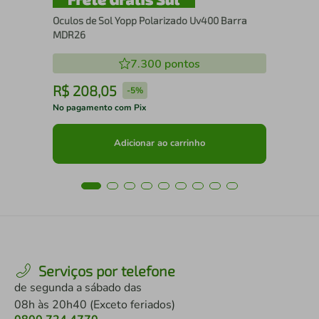
Oculos de Sol Yopp Polarizado Uv400 Barra
MDR26
7.300
pontos
R$
208
,
05
R
-
5%
No pagamento com Pix
No 
Adicionar ao carrinho
Serviços por telefone
de segunda a sábado das
08h às 20h40 (Exceto feriados)