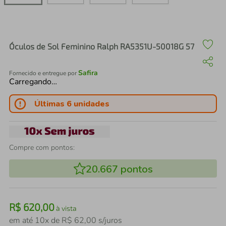
air fryer
4
º
iphone
5
º
Óculos de Sol Feminino Ralph RA5351U-50018G 57
Safira
Fornecido e entregue por
Carregando…
Últimas 6 unidades
Compre com pontos:
20.667
pontos
R$
620
,
00
à vista
em até
10
x de
R$
62
,
00
s/juros