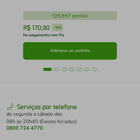
5.997
pontos
R$
170
,
90
R
-
5%
No pagamento com Pix
No 
Adicionar ao carrinho
Serviços por telefone
de segunda a sábado das
08h às 20h40 (Exceto feriados)
0800 724 4770