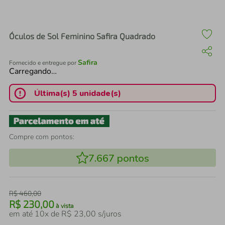
air fryer
4
º
iphone
5
º
Óculos de Sol Feminino Safira Quadrado
Safira
Fornecido e entregue por
Carregando…
Última(s) 5 unidade(s)
Compre com pontos:
7.667
pontos
R$
460
,
00
R$
230
,
00
à vista
em até
10
x de
R$
23
,
00
s/juros