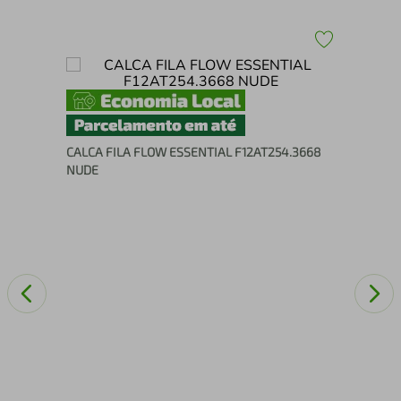
Ócu
55
CALCA FILA FLOW ESSENTIAL F12AT254.3668
NUDE