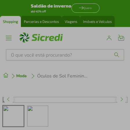
Saldão de inverno
Quero
até 40% off
Shopping
Parcerias e Descontos
Viagens
Imóveis e Veículos
O que você está procurando?
Produtos mais buscados
Óculos de Sol Feminino Safira Quadrado
Moda
tenis
1
º
cafeteira
2
º
perfume
3
º