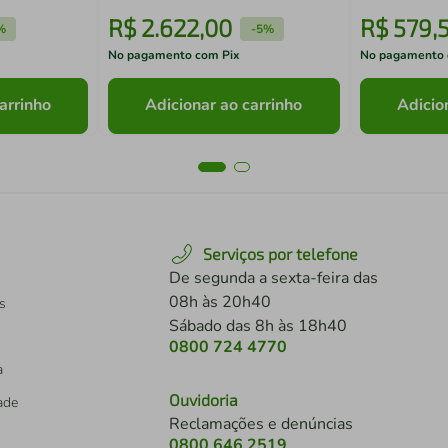
R$
2
.
622
,
00
R$
579
,
%
-
5%
No pagamento com Pix
No pagamento 
arrinho
Adicionar ao carrinho
Adicio
Serviços por telefone
De segunda a sexta-feira das
08h às 20h40
s
Sábado das 8h às 18h40
0800 724 4770
a
Ouvidoria
dade
Reclamações e denúncias
0800 646 2519