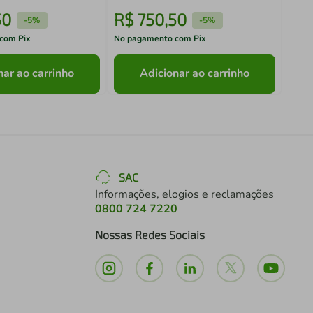
50
R$
750
,
50
R$
-
5%
-
5%
com Pix
No pagamento com Pix
No pa
nar ao carrinho
Adicionar ao carrinho
SAC
Informações, elogios e reclamações
0800 724 7220
Nossas Redes Sociais