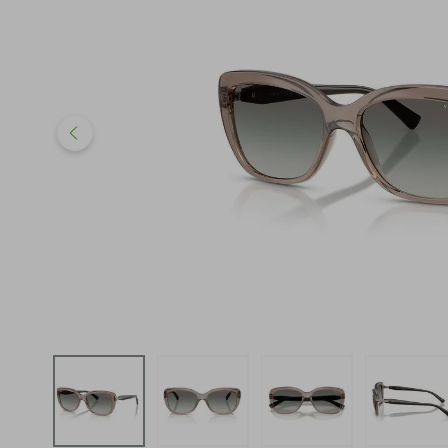
iphone
5
º