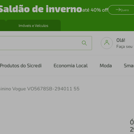
Saldão de inverno
até 40% off
Quero
Imóveis e Veículos
Olá!
Faça seu
Produtos do Sicredi
Economia Local
Moda
Sma
eminino Vogue VO5678SB-294011 55
Ó
2