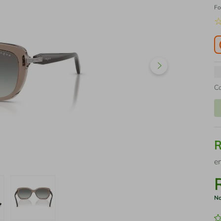
Fo
C
e
No