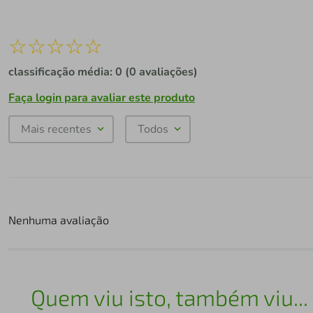
☆
☆
☆
☆
☆
classificação média: 0
(0 avaliações)
Faça login para avaliar este produto
Mais recentes
Todos
Nenhuma avaliação
Quem viu isto, também viu...