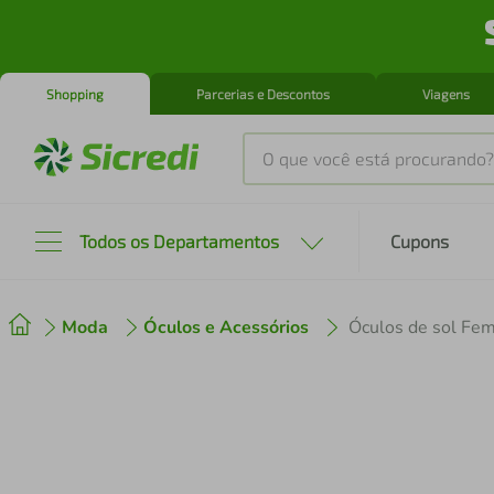
Shopping
Parcerias e Descontos
Viagens
O que você está procurando?
Produtos mais buscados
Todos os Departamentos
Cupons
tenis
1
º
Moda
Óculos e Acessórios
Óculos de sol F
cafeteira
2
º
perfume
3
º
air fryer
4
º