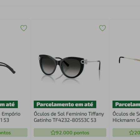
 Empório
Óculos de Sol Feminino Tiffany
Óculos de S
1 53
Gatinho TF4232-80553C 53
Hickmann G
ntos
92.000
pontos
20