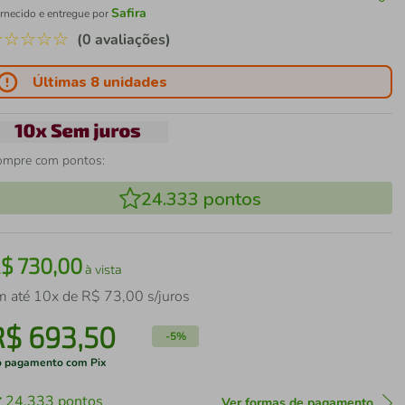
Safira
rnecido e entregue por
☆
☆
☆
☆
☆
(0 avaliações)
Últimas 8 unidades
ompre com pontos:
24.333
pontos
R$
730
,
00
à vista
m até
10
x de
R$
73
,
00
s/juros
R$
693
,
50
-
5%
 pagamento com Pix
24.333
pontos
Ver formas de pagamento