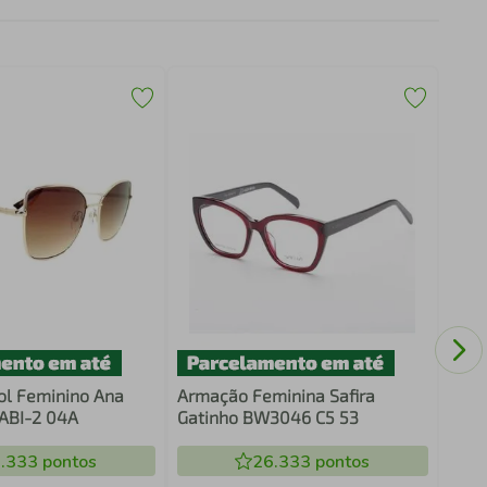
Arma
Gati
On
ol Feminino Ana
Armação Feminina Safira
ABI-2 04A
Gatinho BW3046 C5 53
.333
pontos
26.333
pontos