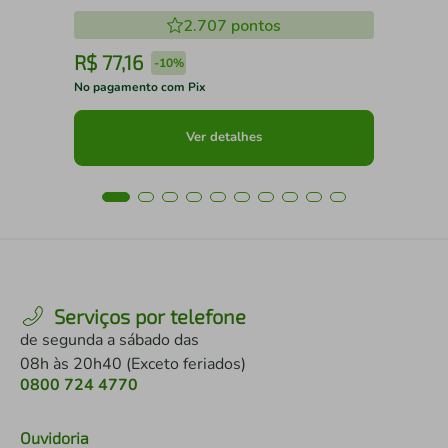
2.707
pontos
R$
77
,
16
R
-
10%
No pagamento com Pix
No 
Ver detalhes
Serviços por telefone
de segunda a sábado das
08h às 20h40 (Exceto feriados)
0800 724 4770
Ouvidoria