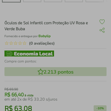
air fryer
4
º
iphone
5
º
Óculos de Sol Infantil com Proteção UV Rosa e
Verde Buba
Babylip
Fornecido e entregue por
☆
☆
☆
☆
☆
(0 avaliações)
Compre com pontos:
2.213
pontos
R$
69
,
90
R$
66
,
40
à vista
em até
2
x de
R$
33
,
20
s/juros
R$
63
,
08
-
10%