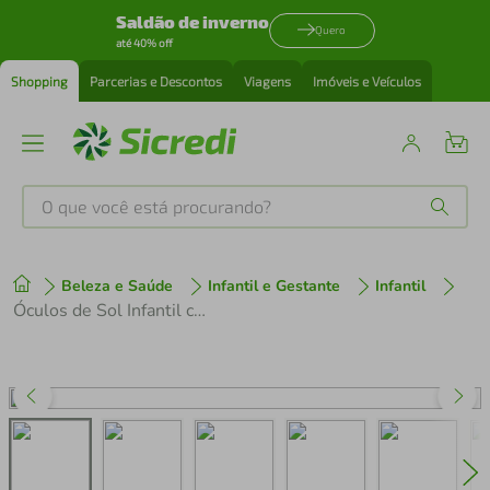
Saldão de inverno
Quero
até 40% off
Shopping
Parcerias e Descontos
Viagens
Imóveis e Veículos
O que você está procurando?
Produtos mais buscados
Beleza e Saúde
Infantil e Gestante
Infantil
tenis
1
º
Óculos de Sol Infantil com Proteção UV Rosa e Verde Buba
cafeteira
2
º
perfume
3
º