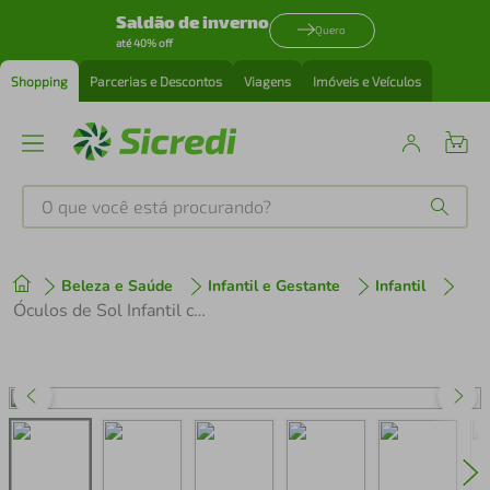
Saldão de inverno
Quero
até 40% off
Shopping
Parcerias e Descontos
Viagens
Imóveis e Veículos
O que você está procurando?
Produtos mais buscados
Beleza e Saúde
Infantil e Gestante
Infantil
tenis
1
º
Óculos de Sol Infantil com Proteção UV Vermelho Buba
cafeteira
2
º
perfume
3
º