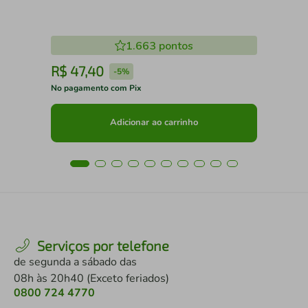
1.663
pontos
R$
47
,
40
R
-
5%
No pagamento com Pix
No 
Adicionar ao carrinho
Serviços por telefone
de segunda a sábado das
08h às 20h40 (Exceto feriados)
0800 724 4770