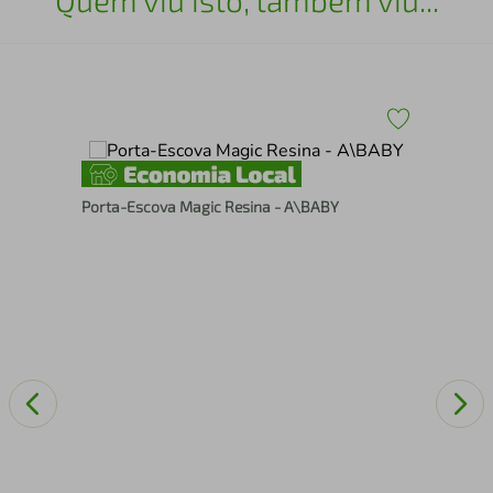
Porta-Escova Magic Resina - A\BABY
Fra
Tam