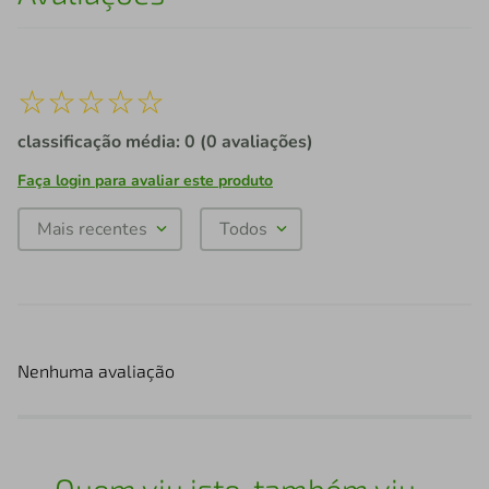
☆
☆
☆
☆
☆
classificação média: 0
(0 avaliações)
Faça login para avaliar este produto
Mais recentes
Todos
Nenhuma avaliação
Quem viu isto, também viu...