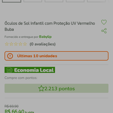
air fryer
4
º
iphone
5
º
Óculos de Sol Infantil com Proteção UV Vermelho
Buba
Babylip
Fornecido e entregue por
☆
☆
☆
☆
☆
(0 avaliações)
Últimas 10 unidades
Compre com pontos:
2.213
pontos
R$
69
,
90
R$
66
,
40
à vista