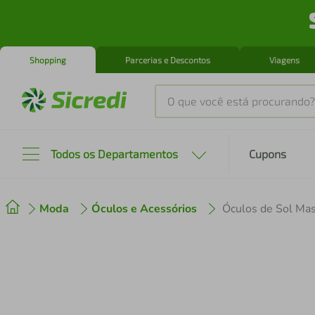
Shopping
Parcerias e Descontos
Viagens
O que você está procurando?
Produtos mais buscados
Todos os Departamentos
Cupons
tenis
1
º
Moda
Óculos e Acessórios
cafeteira
2
º
perfume
3
º
air fryer
4
º