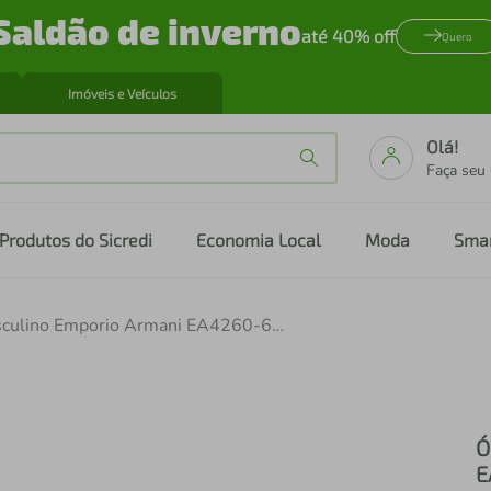
Saldão de inverno
até 40% off
Quero
Imóveis e Veículos
Olá!
Faça seu
Produtos do Sicredi
Economia Local
Moda
Sma
Óculos de Sol Masculino Emporio Armani EA4260-631487 55
Ó
E