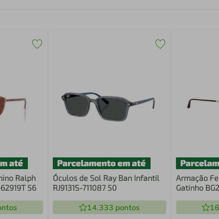
nino Ralph
Óculos de Sol Ray Ban Infantil
Armação Fe
62919T 56
RJ9131S-711087 50
Gatinho BG
ntos
14.333
pontos
16