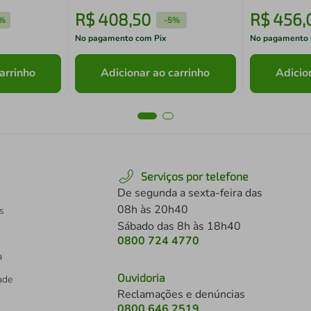
R$
408
,
50
R$
456
,
%
-
5%
No pagamento com Pix
No pagamento 
arrinho
Adicionar ao carrinho
Adicio
Serviços por telefone
De segunda a sexta-feira das
08h às 20h40
s
Sábado das 8h às 18h40
0800 724 4770
a
Ouvidoria
dade
Reclamações e denúncias
0800 646 2519