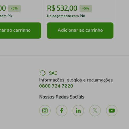
00
R$
532
,
00
R$
-
5%
-
5%
com Pix
No pagamento com Pix
No pa
nar ao carrinho
Adicionar ao carrinho
SAC
Informações, elogios e reclamações
0800 724 7220
Nossas Redes Sociais