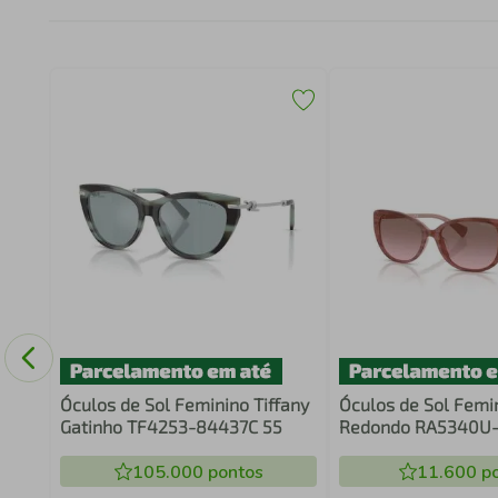
l
005
Óculos de Sol Feminino Tiffany
Óculos de Sol Femi
Gatinho TF4253-84437C 55
Redondo RA5340U-
105.000
pontos
11.600
po