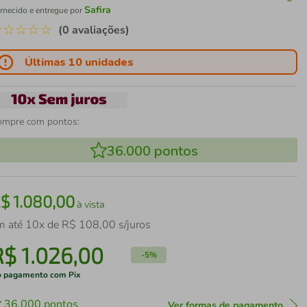
Safira
rnecido e entregue por
☆
☆
☆
☆
☆
(0 avaliações)
Últimas 10 unidades
ompre com pontos:
36.000
pontos
R$
1
.
080
,
00
à vista
m até
10
x de
R$
108
,
00
s/juros
R$
1
.
026
,
00
-
5%
 pagamento com Pix
36.000
pontos
Ver formas de pagamento