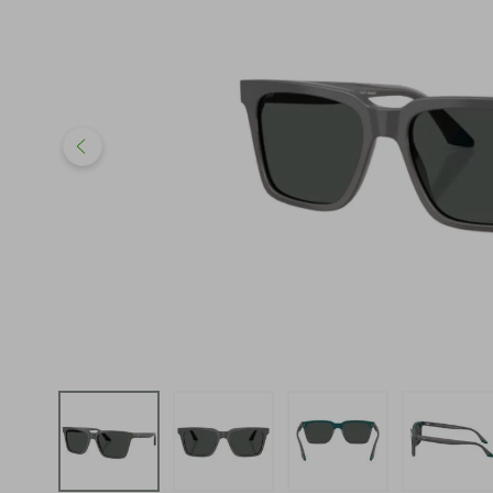
iphone
5
º