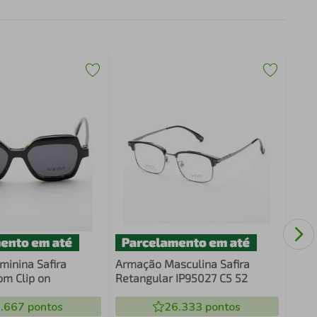
Arma
C2 5
inina Safira
Armação Masculina Safira
m Clip on
Retangular IP95027 C5 52
.667
pontos
26.333
pontos