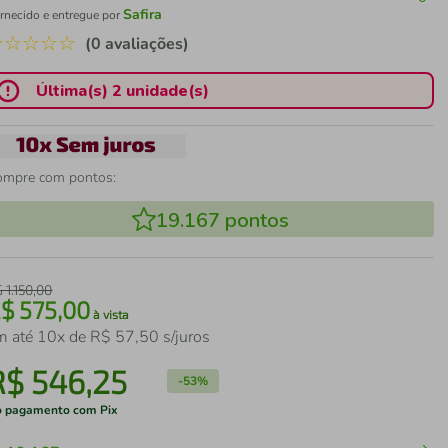
Safira
rnecido e entregue por
☆
☆
☆
☆
☆
(0 avaliações)
Última(s) 2 unidade(s)
ompre com pontos:
19.167
pontos
$
1
.
150
,
00
R$
575
,
00
à vista
m até
10
x de
R$
57
,
50
s/juros
R$
546
,
25
-
53%
 pagamento com Pix