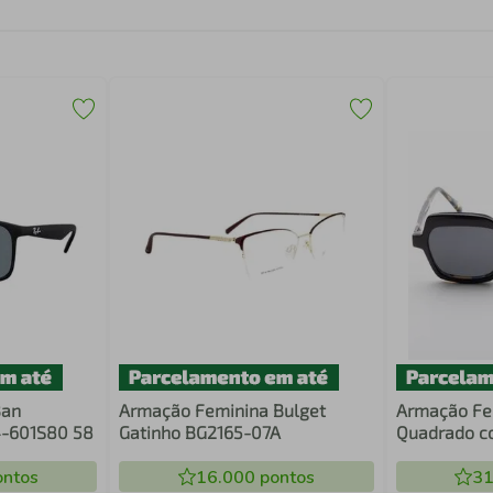
Ban
Armação Feminina Bulget
Armação Fem
-601S80 58
Gatinho BG2165-07A
Quadrado co
ntos
16.000
pontos
31