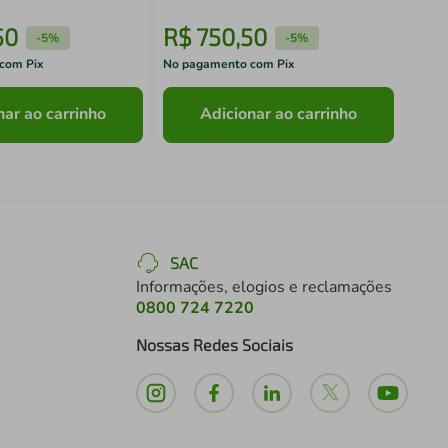
50
R$
750
,
50
R$
-
5%
-
5%
com Pix
No pagamento com Pix
No pa
nar ao carrinho
Adicionar ao carrinho
SAC
Informações, elogios e reclamações
0800 724 7220
Nossas Redes Sociais