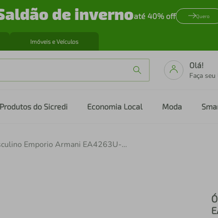
Saldão de inverno
até 40% off
Quero
Imóveis e Veículos
Olá!
Faça seu
Produtos do Sicredi
Economia Local
Moda
Sma
Óculos de Sol Masculino Emporio Armani EA4263U-632973 57
Ó
E