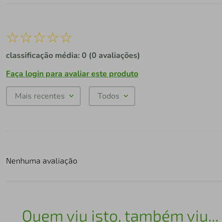
☆
☆
☆
☆
☆
classificação média: 0
(0 avaliações)
Faça login para avaliar este produto
Mais recentes
Todos
Nenhuma avaliação
Quem viu isto, também viu...