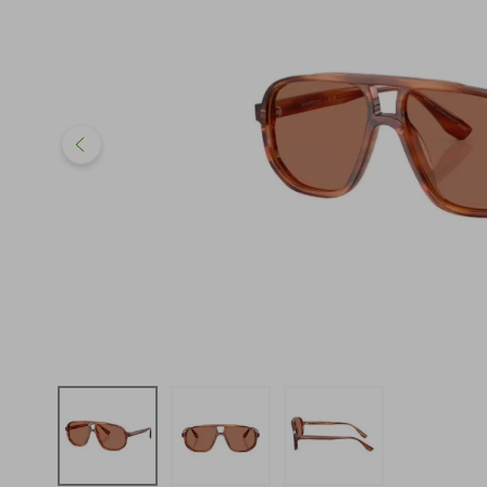
iphone
5
º