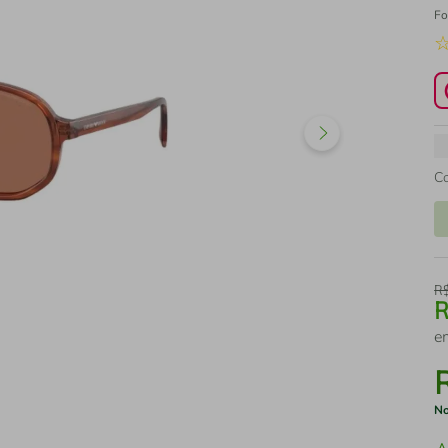
Fo
C
R
e
No