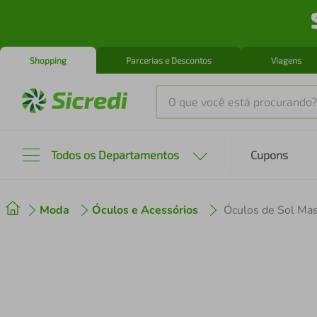
Shopping
Parcerias e Descontos
Viagens
O que você está procurando?
Produtos mais buscados
Todos os Departamentos
Cupons
tenis
1
º
Moda
Óculos e Acessórios
cafeteira
2
º
perfume
3
º
air fryer
4
º