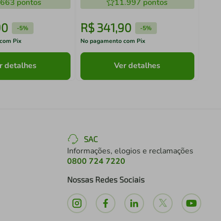
.663
pontos
11.997
pontos
90
R$
341
,
90
R$
-
5%
-
5%
com Pix
No pagamento com Pix
No pa
r detalhes
Ver detalhes
SAC
Informações, elogios e reclamações
0800 724 7220
Nossas Redes Sociais