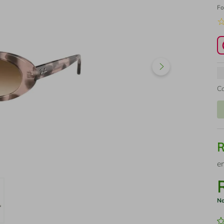
Fo
C
e
No