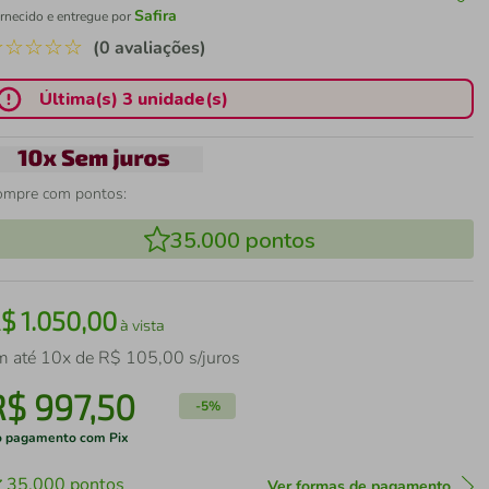
Safira
rnecido e entregue por
☆
☆
☆
☆
☆
(0 avaliações)
Última(s) 3 unidade(s)
ompre com pontos:
35.000
pontos
R$
1
.
050
,
00
à vista
m até
10
x de
R$
105
,
00
s/juros
R$
997
,
50
-
5%
 pagamento com Pix
35.000
pontos
Ver formas de pagamento