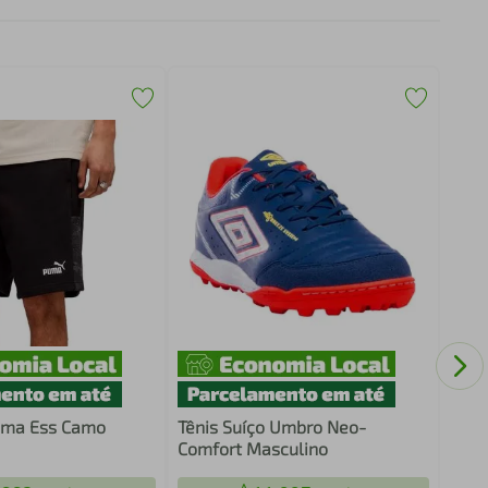
Mole
C/Ca
ma Ess Camo
Tênis Suíço Umbro Neo-
Comfort Masculino