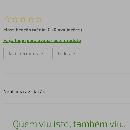
☆
☆
☆
☆
☆
classificação média: 0
(0 avaliações)
Faça login para avaliar este produto
Mais recentes
Todos
Nenhuma avaliação
Quem viu isto, também viu...