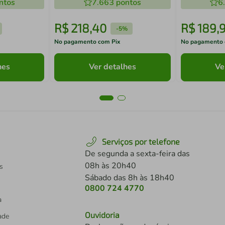
ntos
7.663
pontos
6
R$
218
,
40
R$
189
,
-
5%
No pagamento com Pix
No pagamento 
hes
Ver detalhes
Ve
Serviços por telefone
De segunda a sexta-feira das
08h às 20h40
s
Sábado das 8h às 18h40
0800 724 4770
a
Ouvidoria
dade