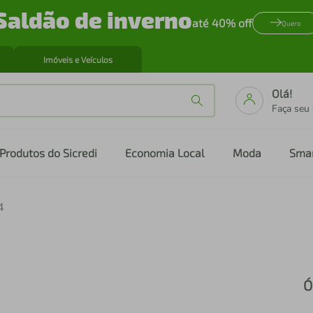
Saldão de inverno
até 40% off
Quero
Imóveis e Veículos
Olá!
Faça seu
Produtos do Sicredi
Economia Local
Moda
Sma
4
Ó