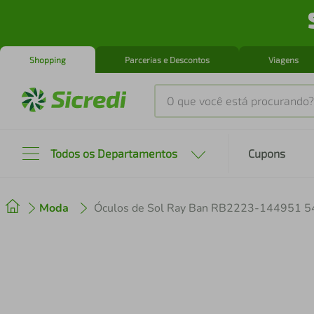
Shopping
Parcerias e Descontos
Viagens
O que você está procurando?
Produtos mais buscados
Todos os Departamentos
Cupons
tenis
1
º
Moda
Óculos de Sol Ray Ban RB2223-144951 5
cafeteira
2
º
perfume
3
º
air fryer
4
º