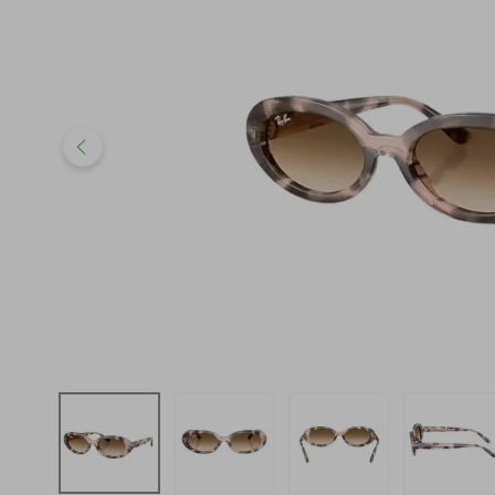
iphone
5
º