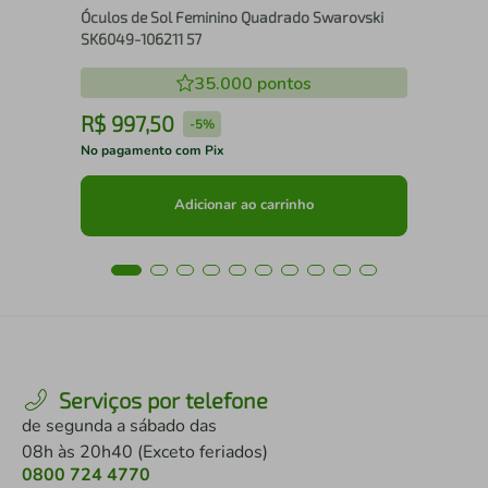
Óculos de Sol Feminino Quadrado Swarovski
SK6049-106211 57
35.000
pontos
R$
997
,
50
R
-
5%
No pagamento com Pix
No 
Adicionar ao carrinho
Serviços por telefone
de segunda a sábado das
08h às 20h40 (Exceto feriados)
0800 724 4770