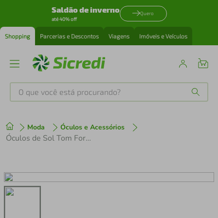
Saldão de inverno
Quero
até 40% off
Shopping
Parcerias e Descontos
Viagens
Imóveis e Veículos
O que você está procurando?
Produtos mais buscados
Moda
Óculos e Acessórios
tenis
1
º
Óculos de Sol Tom Ford FT1335-55N
cafeteira
2
º
perfume
3
º