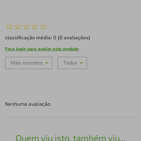
☆
☆
☆
☆
☆
classificação média: 0
(0 avaliações)
Faça login para avaliar este produto
Mais recentes
Todos
Nenhuma avaliação
Quem viu isto, também viu...