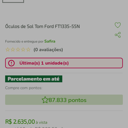
air fryer
4
º
iphone
5
º
Óculos de Sol Tom Ford FT1335-55N
Safira
Fornecido e entregue por
☆
☆
☆
☆
☆
(0 avaliações)
Última(s) 1 unidade(s)
Compre com pontos:
87.833
pontos
R$
2
.
635
,
00
à vista