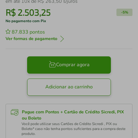
em até
10
x de
R$
263
,
50
s/juros
R$
2
.
503
,
25
-
5%
No pagamento com Pix
87.833
pontos
Ver formas de pagamento
Comprar agora
Adicionar ao carrinho
Pague com Pontos + Cartão de Crédito Sicredi, PIX
ou Boleto
Você pode utilizar seus Cartões de Crédito Sicredi , PIX ou
Boleto* caso não tenha pontos suficientes para a compra deste
produto.