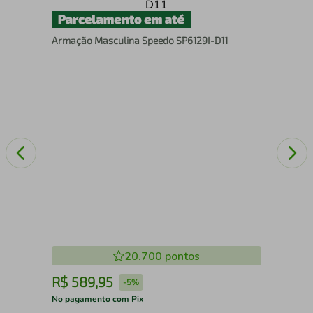
Col
Armação Masculina Speedo SP6129I-D11
Cit
20.700
pontos
R$
589
,
95
R
-
5%
No pagamento com Pix
No 