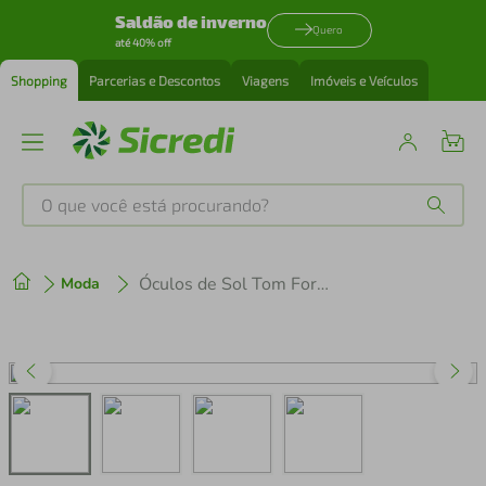
Saldão de inverno
Quero
até 40% off
Shopping
Parcerias e Descontos
Viagens
Imóveis e Veículos
O que você está procurando?
Produtos mais buscados
Óculos de Sol Tom Ford Redondo FT1331-53N
Moda
tenis
1
º
cafeteira
2
º
perfume
3
º