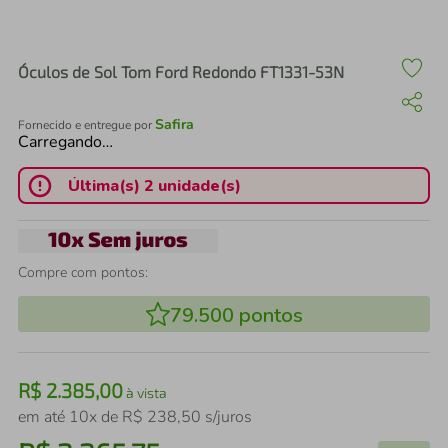
air fryer
4
º
iphone
5
º
Óculos de Sol Tom Ford Redondo FT1331-53N
Safira
Fornecido e entregue por
Carregando…
Última(s) 2 unidade(s)
Compre com pontos:
79.500
pontos
R$
2
.
385
,
00
à vista
em até
10
x de
R$
238
,
50
s/juros