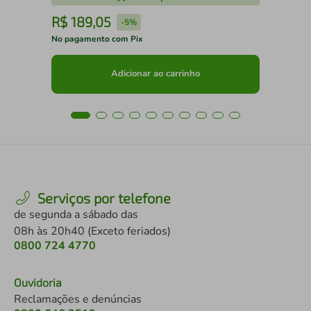
R$
189
,
05
R
-
5%
No pagamento com Pix
No 
Adicionar ao carrinho
Serviços por telefone
de segunda a sábado das
08h às 20h40 (Exceto feriados)
0800 724 4770
Ouvidoria
Reclamações e denúncias