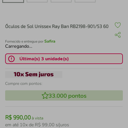
air fryer
4
º
iphone
5
º
Óculos de Sol Unissex Ray Ban RB2198-901/53 60
Safira
Fornecido e entregue por
Carregando…
Última(s) 3 unidade(s)
Compre com pontos:
33.000
pontos
R$
990
,
00
à vista
em até
10
x de
R$
99
,
00
s/juros