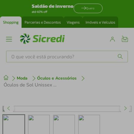
Saldão de inverno
Quero
até 40% off
Shopping
Parcerias e Descontos
Viagens
Imóveis e Veículos
O que você está procurando?
Produtos mais buscados
Moda
Óculos e Acessórios
tenis
1
º
Óculos de Sol Unissex Ray Ban RB2198-901/53 60
cafeteira
2
º
perfume
3
º