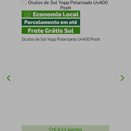
Ócu
RA
Oculos de Sol Yopp Polarizado Uv400 Pooh
6.633
pontos