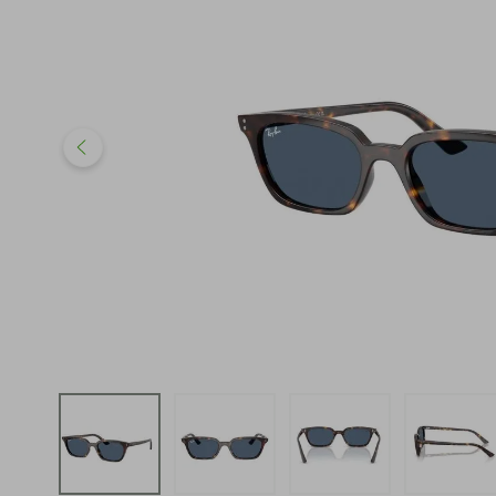
iphone
5
º