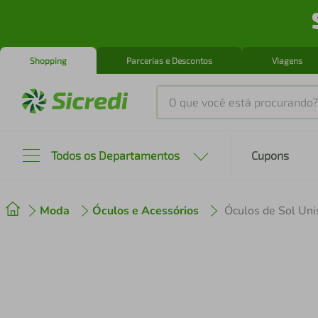
Shopping
Parcerias e Descontos
Viagens
O que você está procurando?
Produtos mais buscados
Todos os Departamentos
Cupons
tenis
1
º
Moda
Óculos e Acessórios
cafeteira
2
º
perfume
3
º
air fryer
4
º