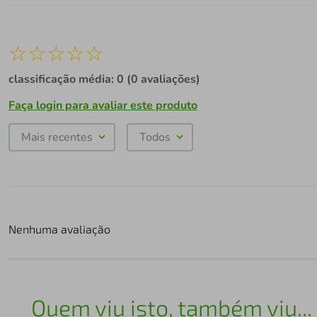
☆
☆
☆
☆
☆
classificação média: 0
(0 avaliações)
Faça login para avaliar este produto
Mais recentes
Todos
Nenhuma avaliação
Quem viu isto, também viu...