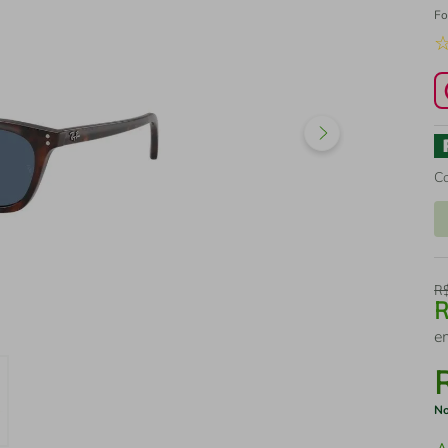
Fo
C
R
e
No