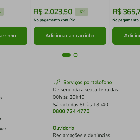
R$
2
.
023
,
50
R$
365
,
%
-
5%
No pagamento com Pix
No pagamento 
arrinho
Adicionar ao carrinho
Adicio
Serviços por telefone
De segunda a sexta-feira das
08h às 20h40
s
Sábado das 8h às 18h40
0800 724 4770
a
Ouvidoria
dade
Reclamações e denúncias