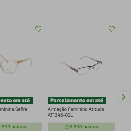
Ócul
PLD
inina Safira
Armação Feminino Atitude
AT1346-02L
.833
pontos
6.800
pontos