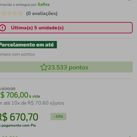
Safira
rnecido e entregue por
☆
☆
☆
☆
☆
(0 avaliações)
Última(s) 5 unidade(s)
ompre com pontos:
23.533
pontos
$
830
,
00
R$
706
,
00
à vista
m até
10
x de
R$
70
,
60
s/juros
R$
670
,
70
-
19%
 pagamento com Pix