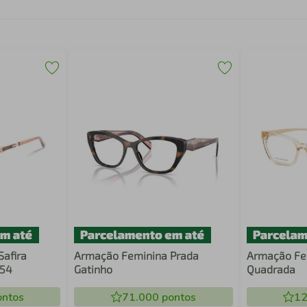
afira
Armação Feminina Prada
Armação Fem
 54
Gatinho
Quadrada
ntos
71.000
pontos
12