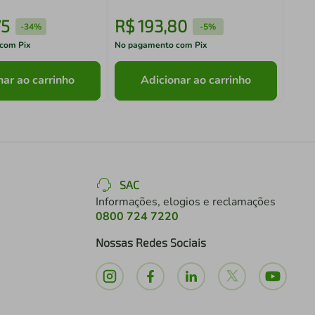
75
R$
193
,
80
R$
-
34%
-
5%
com Pix
No pagamento com Pix
No pa
nar ao carrinho
Adicionar ao carrinho
SAC
Informações, elogios e reclamações
0800 724 7220
Nossas Redes Sociais