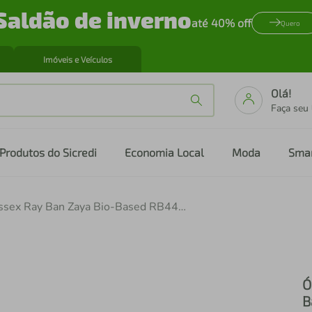
Saldão de inverno
até 40% off
Quero
Imóveis e Veículos
Olá!
Faça seu
Produtos do Sicredi
Economia Local
Moda
Sma
Óculos de Sol Unissex Ray Ban Zaya Bio-Based RB4456-135980 53
Ó
B