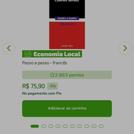
Eus
Passo a passo - francês
2.663
pontos
R$
75
,
90
R
-
5%
No pagamento com Pix
No 
Adicionar ao carrinho