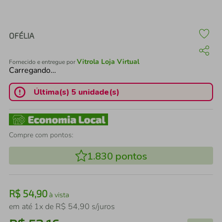
air fryer
4
º
iphone
5
º
OFÉLIA
Vitrola Loja Virtual
Fornecido e entregue por
Carregando…
Última(s) 5 unidade(s)
Compre com pontos:
1.830
pontos
R$
54
,
90
à vista
em até
1
x de
R$
54
,
90
s/juros