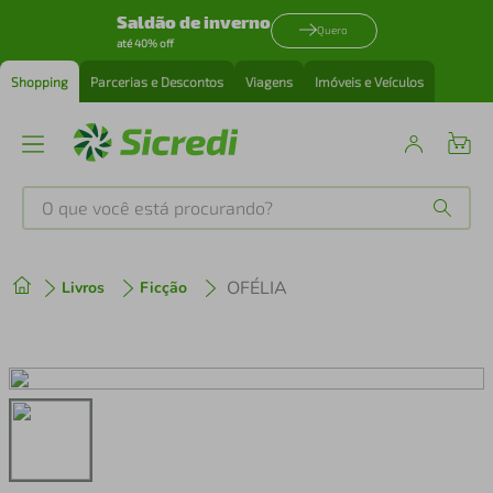
Saldão de inverno
Quero
até 40% off
Shopping
Parcerias e Descontos
Viagens
Imóveis e Veículos
O que você está procurando?
Produtos mais buscados
OFÉLIA
Livros
Ficção
tenis
1
º
cafeteira
2
º
perfume
3
º