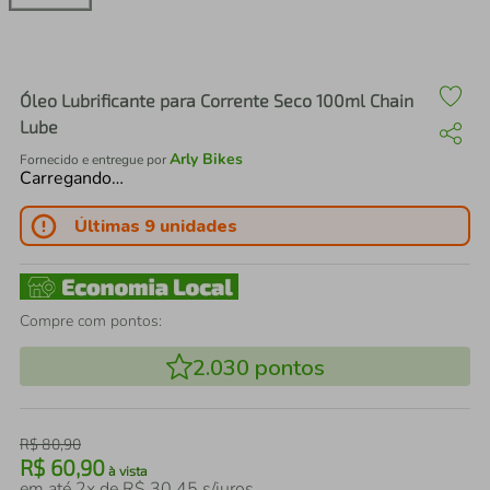
air fryer
4
º
iphone
5
º
Óleo Lubrificante para Corrente Seco 100ml Chain
Lube
Arly Bikes
Fornecido e entregue por
Carregando…
Últimas 9 unidades
Compre com pontos:
2.030
pontos
R$
80
,
90
R$
60
,
90
à vista
em até
2
x de
R$
30
,
45
s/juros