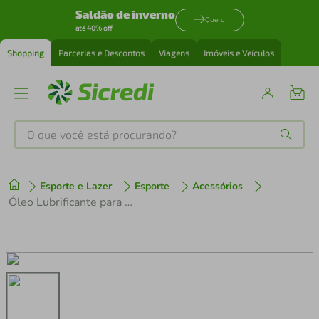
Saldão de inverno
Quero
até 40% off
Shopping
Parcerias e Descontos
Viagens
Imóveis e Veículos
O que você está procurando?
Produtos mais buscados
Esporte e Lazer
Esporte
Acessórios
tenis
1
º
Óleo Lubrificante para Corrente Seco 100ml Chain Lube
cafeteira
2
º
perfume
3
º