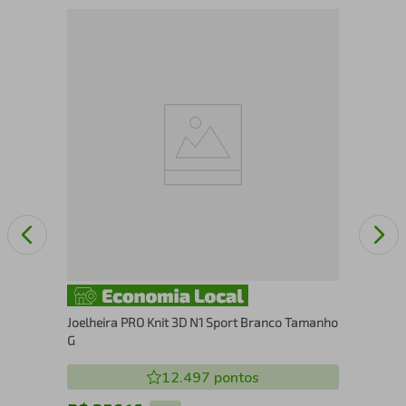
1-9
Luv
Joelheira PRO Knit 3D N1 Sport Branco Tamanho
G
12.497
pontos