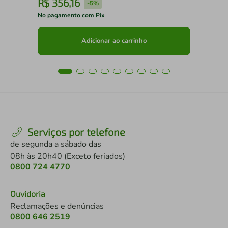
R$
356
,
16
R
-
5%
No pagamento com Pix
No 
Adicionar ao carrinho
Serviços por telefone
de segunda a sábado das
08h às 20h40 (Exceto feriados)
0800 724 4770
Ouvidoria
Reclamações e denúncias
0800 646 2519