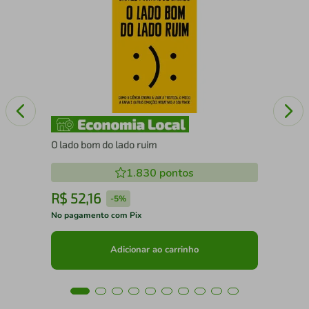
Com
Str
O lado bom do lado ruim
1.830
pontos
R$
52
,
16
R
-
5%
No pagamento com Pix
No 
Adicionar ao carrinho