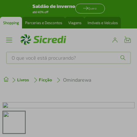
Saldão de inverno
Quero
até 40% off
Shopping
Parcerias e Descontos
Viagens
Imóveis e Veículos
O que você está procurando?
Produtos mais buscados
Omindarewa
Livros
Ficção
tenis
1
º
cafeteira
2
º
perfume
3
º