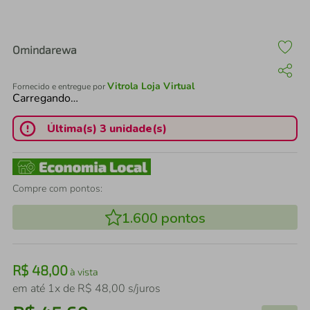
air fryer
4
º
iphone
5
º
Omindarewa
Vitrola Loja Virtual
Fornecido e entregue por
Carregando…
Última(s) 3 unidade(s)
Compre com pontos:
1.600
pontos
R$
48
,
00
à vista
em até
1
x de
R$
48
,
00
s/juros