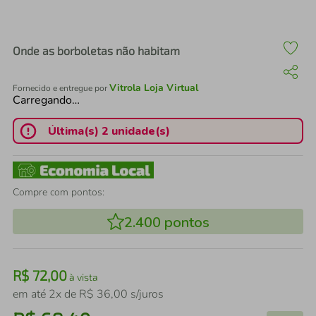
air fryer
4
º
iphone
5
º
Onde as borboletas não habitam
Vitrola Loja Virtual
Fornecido e entregue por
Carregando…
Última(s) 2 unidade(s)
Compre com pontos:
2.400
pontos
R$
72
,
00
à vista
em até
2
x de
R$
36
,
00
s/juros