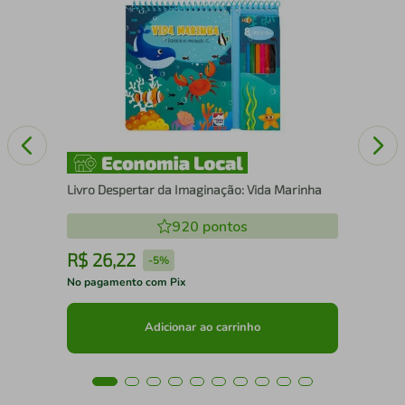
Fam
Livro Despertar da Imaginação: Vida Marinha
920
pontos
R$
26
,
22
R
-
5%
No pagamento com Pix
No 
Adicionar ao carrinho