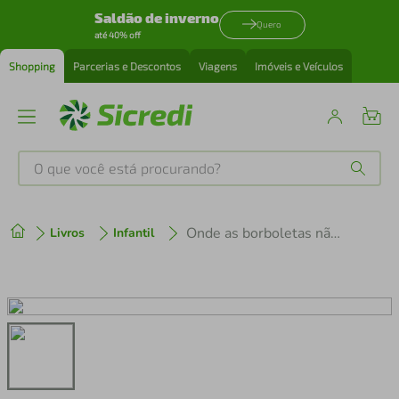
Saldão de inverno
Quero
até 40% off
Shopping
Parcerias e Descontos
Viagens
Imóveis e Veículos
O que você está procurando?
Produtos mais buscados
Onde as borboletas não habitam
Livros
Infantil
tenis
1
º
cafeteira
2
º
perfume
3
º