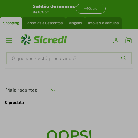
Saldão de inverno
Quero
até 40% off
Shopping
Parcerias e Descontos
Viagens
Imóveis e Veículos
O que você está procurando?
Produtos mais buscados
tenis
1
º
Mais recentes
0
produto
cafeteira
2
º
perfume
3
º
OOPS!