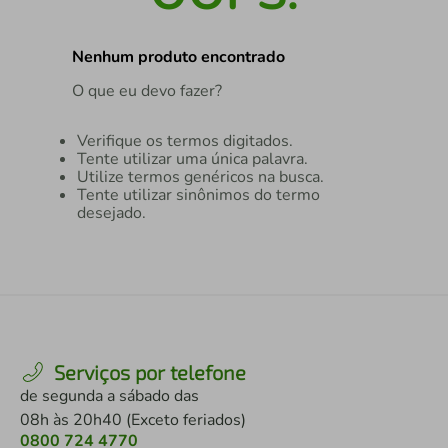
air fryer
4
º
Nenhum produto encontrado
iphone
5
º
O que eu devo fazer?
Verifique os termos digitados.
Tente utilizar uma única palavra.
Utilize termos genéricos na busca.
Tente utilizar sinônimos do termo
desejado.
Serviços por telefone
de segunda a sábado das
08h às 20h40 (Exceto feriados)
0800 724 4770