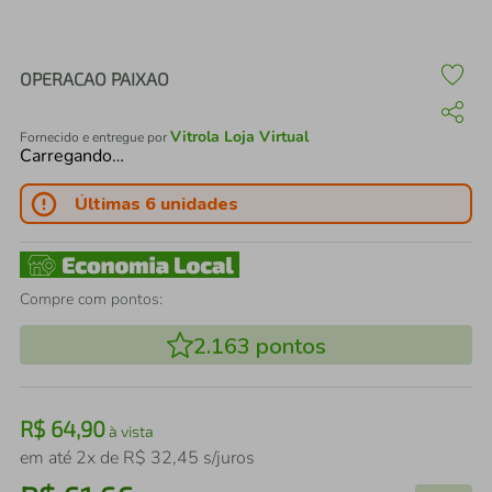
air fryer
4
º
iphone
5
º
OPERACAO PAIXAO
Vitrola Loja Virtual
Fornecido e entregue por
Carregando…
Últimas 6 unidades
Compre com pontos:
2.163
pontos
R$
64
,
90
à vista
em até
2
x de
R$
32
,
45
s/juros