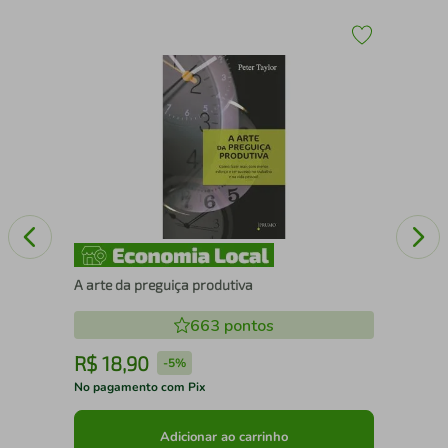
Sim
A arte da preguiça produtiva
663
pontos
R$
18
,
90
R
-
5%
No pagamento com Pix
No 
Adicionar ao carrinho