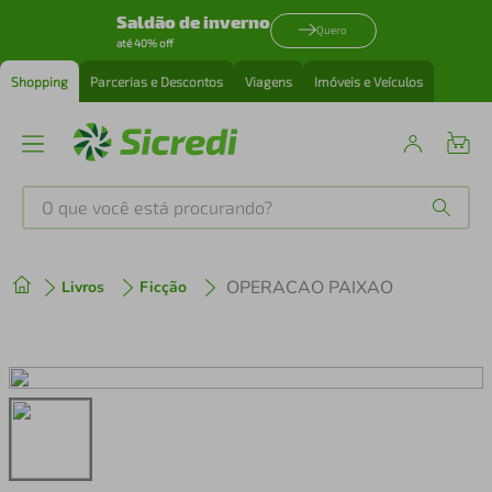
Saldão de inverno
Quero
até 40% off
Shopping
Parcerias e Descontos
Viagens
Imóveis e Veículos
O que você está procurando?
Produtos mais buscados
OPERACAO PAIXAO
Livros
Ficção
tenis
1
º
cafeteira
2
º
perfume
3
º