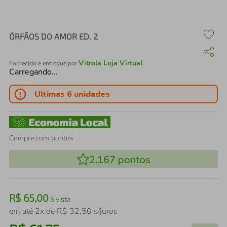
air fryer
4
º
iphone
5
º
ÓRFÃOS DO AMOR ED. 2
Vitrola Loja Virtual
Fornecido e entregue por
Carregando…
Últimas 6 unidades
Compre com pontos:
2.167
pontos
R$
65
,
00
à vista
em até
2
x de
R$
32
,
50
s/juros