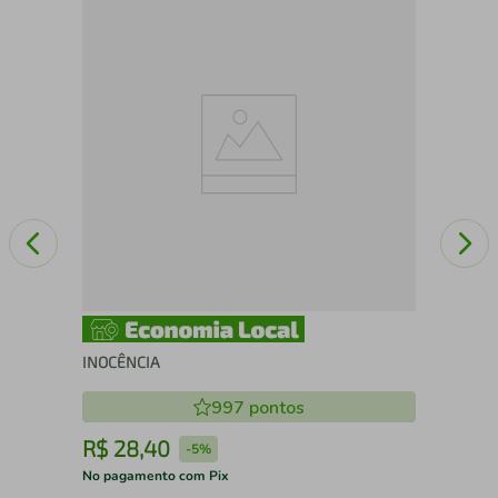
ES
INOCÊNCIA
997
pontos
R$
28
,
40
R
-
5%
No pagamento com Pix
No 