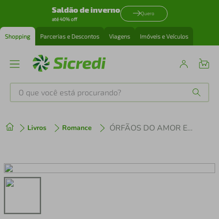
Saldão de inverno
Quero
até 40% off
Shopping
Parcerias e Descontos
Viagens
Imóveis e Veículos
O que você está procurando?
Produtos mais buscados
ÓRFÃOS DO AMOR ED. 2
Livros
Romance
tenis
1
º
cafeteira
2
º
perfume
3
º